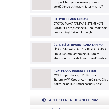
Otopark bariyerinizin araç plakanızı
gördüğünde açılmasını ister misiniz?
“Hobi Plaka Tanıma Sistemi” kart,
uzaktan kumanda, OGS cihazı, etiket vb.
OTOYOL PLAKA TANIMA
ürünlere ihtiyaç duymaz, aracınızın
OTOYOL PLAKA TANIMA SİSTEMİ KGYS
plakasının olması bariyerinizin otomatik
(MOBESE) projelerinde kullanılmaktadır.
açılması için yeterlidir… Plaka tanıma
Emniyet teşkilatının ihtiyaçları
sistemi otoparklarda sisteme...
doğrultusunda geliştirilen sistem çalıntı
ve aranan araçların yakalanmasına
ÜCRETLI OTOPARK PLAKA TANIMA
olanak sağlamaktadır. Otoyol
TİCARİ OTOPARKLAR İÇİN PLAKA TANIMA
uygulaması karayolunda seyir halinde
Plaka Tanıma Sisteminin kullanım
bulunan araçların Plakalarının
alanlarından biride ticari olarak işletilen
tanımlanmasına yönelik geliştirilen bir
ücretli otoparklardır; Ücretli
yazılımdır. Sistem karayolları şeritlerine
otoparklarda giren-çıkan araçların takip
yerleştirilen kameralar sayesinde
AVM PLAKA TANIMA SISTEMI
edilmesi ve ön muhasebenin
alınan...
AVM Otoparkları İçin Plaka Tanıma
tutulmasına yönelik bilgisayar kontrollü
Sistemi AVM Otoparklarının Giriş ve Çıkış
yazılım sistemidir. Ücretin otopark
Noktalarına kurulması zorunlu hale
girişinde araç tipine göre peşin alınması
getirilen Plaka Tanıma Sistemi diğer bir
ya...
taraftan da AVM Yönetimleri için büyük
bir ihtiyaçtır. AVM Yönetimleri Plaka
SON EKLENEN ÜRÜNLERİMİZ
Tanıma Sisteminden elde edecekleri
verilerle müşteri yoğunluk analizlerini