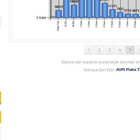
1
2
3
4
5
Klavye yön tuşlarını kullanarak resimler ar
AVM Plaka T
Konuya Geri Dön: