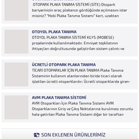
OTOPARK PLAKA TANIMA SİSTEMİ (SİTE) Otopark
bariyerinizin araç plakanızı gördüğünde açılmasını ister
misiniz? “Hobi Plaka Tanıma Sistemi” kart, uzaktan
kumanda, OGS cihazı, etiket vb. ürünlere ihtiyaç duymaz,
aracınızın plakasının olması bariyerinizin otomatik açılması
OTOYOL PLAKA TANIMA
için yeterlidir… Plaka tanıma sistemi otoparklarda
OTOYOL PLAKA TANIMA SİSTEMİ KGYS (MOBESE)
sisteme...
projelerinde kullanılmaktadır. Emniyet teşkilatının
ihtiyaçları doğrultusunda geliştirilen sistem çalıntı ve
aranan araçların yakalanmasına olanak sağlamaktadır.
Otoyol uygulaması karayolunda seyir halinde bulunan
ÜCRETLI OTOPARK PLAKA TANIMA
araçların Plakalarının tanımlanmasına yönelik geliştirilen
TİCARİ OTOPARKLAR İÇİN PLAKA TANIMA Plaka Tanıma
bir yazılımdır. Sistem karayolları şeritlerine yerleştirilen
Sisteminin kullanım alanlarından biride ticari olarak
kameralar sayesinde alınan...
işletilen ücretli otoparklardır; Ücretli otoparklarda giren-
çıkan araçların takip edilmesi ve ön muhasebenin
tutulmasına yönelik bilgisayar kontrollü yazılım sistemidir.
AVM PLAKA TANIMA SISTEMI
Ücretin otopark girişinde araç tipine göre peşin alınması
AVM Otoparkları İçin Plaka Tanıma Sistemi AVM
ya...
Otoparklarının Giriş ve Çıkış Noktalarına kurulması zorunlu
hale getirilen Plaka Tanıma Sistemi diğer bir taraftan
da AVM Yönetimleri için büyük bir ihtiyaçtır. AVM
Yönetimleri Plaka Tanıma Sisteminden elde edecekleri
verilerle müşteri yoğunluk analizlerini çok ayrıntılı...
SON EKLENEN ÜRÜNLERİMİZ