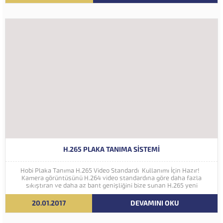
H.265 PLAKA TANIMA SISTEMI
Hobi Plaka Tanıma H.265 Video Standardı Kullanımı İçin Hazır!
Kamera görüntüsünü H.264 video standardına göre daha fazla
sıkıştıran ve daha az bant genişliğini bize sunan H.265 yeni
nesil kodlama teknolojisi Hobi Plaka Tanıma Sistemine eklenmiştir.
İleriki yıllarda 4K ve...
20.01.2017
DEVAMINI OKU