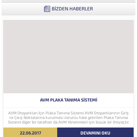
BİZDEN HABERLER
AVM PLAKA TANIMA SISTEMI
AVM Otoparkları İçin Plaka Tanıma Sistemi AVM Otoparklarının Giriş
ve Çıkış Noktalarına kurulması zorunlu hale getirilen Plaka Tanıma
Sistemi diğer bir taraftan da AVM Yönetimleri için büyük bir ihtiyaçtır.
AVM Yönetimleri Plaka Tanıma Sisteminden elde edecekleri verilerle
müşteri yoğunluk analizlerini çok ayrıntılı...
22.06.2017
DEVAMINI OKU