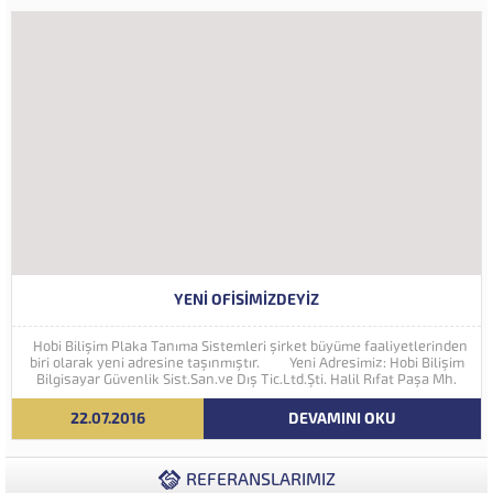
YENI OFISIMIZDEYIZ
Hobi Bilişim Plaka Tanıma Sistemleri şirket büyüme faaliyetlerinden
biri olarak yeni adresine taşınmıştır. Yeni Adresimiz: Hobi Bilişim
Bilgisayar Güvenlik Sist.San.ve Dış Tic.Ltd.Şti. Halil Rıfat Paşa Mh.
Perpa Ticaret Merkezi A Blok Kat:5 No:71-73 (34384) Şişli...
22.07.2016
DEVAMINI OKU
REFERANSLARIMIZ