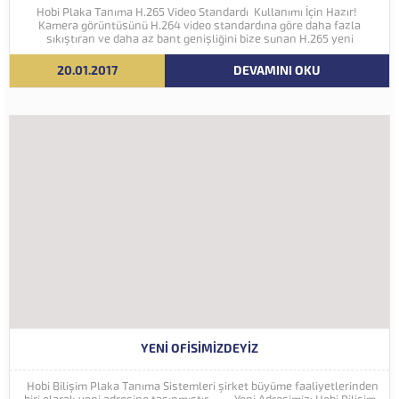
Hobi Plaka Tanıma H.265 Video Standardı Kullanımı İçin Hazır!
Kamera görüntüsünü H.264 video standardına göre daha fazla
sıkıştıran ve daha az bant genişliğini bize sunan H.265 yeni
nesil kodlama teknolojisi Hobi Plaka Tanıma Sistemine eklenmiştir.
İleriki yıllarda 4K ve...
20.01.2017
DEVAMINI OKU
YENI OFISIMIZDEYIZ
Hobi Bilişim Plaka Tanıma Sistemleri şirket büyüme faaliyetlerinden