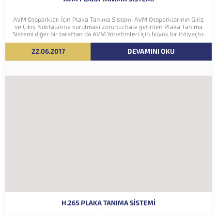
AVM Otoparkları İçin Plaka Tanıma Sistemi AVM Otoparklarının Giriş
ve Çıkış Noktalarına kurulması zorunlu hale getirilen Plaka Tanıma
Sistemi diğer bir taraftan da AVM Yönetimleri için büyük bir ihtiyaçtır.
AVM Yönetimleri Plaka Tanıma Sisteminden elde edecekleri verilerle
müşteri yoğunluk analizlerini çok ayrıntılı...
22.06.2017
DEVAMINI OKU
H.265 PLAKA TANIMA SISTEMI