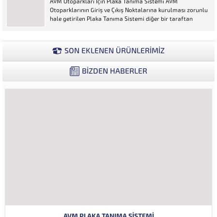
AVM Otoparkları İçin Plaka Tanıma Sistemi AVM
ya...
Otoparklarının Giriş ve Çıkış Noktalarına kurulması zorunlu
hale getirilen Plaka Tanıma Sistemi diğer bir taraftan
da AVM Yönetimleri için büyük bir ihtiyaçtır. AVM
Yönetimleri Plaka Tanıma Sisteminden elde edecekleri
verilerle müşteri yoğunluk analizlerini çok ayrıntılı...
SON EKLENEN ÜRÜNLERİMİZ
BİZDEN HABERLER
AVM PLAKA TANIMA SISTEMI