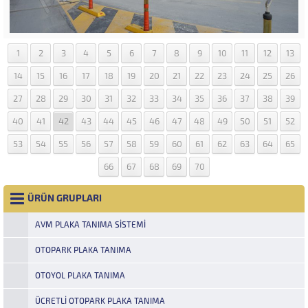
1
2
3
4
5
6
7
8
9
10
11
12
13
14
15
16
17
18
19
20
21
22
23
24
25
26
27
28
29
30
31
32
33
34
35
36
37
38
39
40
41
42
43
44
45
46
47
48
49
50
51
52
53
54
55
56
57
58
59
60
61
62
63
64
65
66
67
68
69
70
ÜRÜN GRUPLARI
AVM PLAKA TANIMA SISTEMI
OTOPARK PLAKA TANIMA
OTOYOL PLAKA TANIMA
ÜCRETLI OTOPARK PLAKA TANIMA