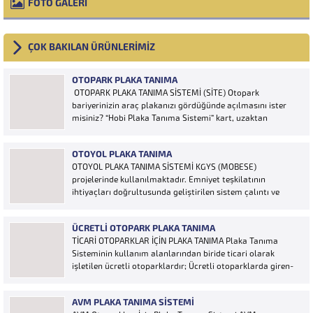
FOTO GALERİ
ÇOK BAKILAN ÜRÜNLERİMİZ
OTOPARK PLAKA TANIMA
OTOPARK PLAKA TANIMA SİSTEMİ (SİTE) Otopark
bariyerinizin araç plakanızı gördüğünde açılmasını ister
misiniz? “Hobi Plaka Tanıma Sistemi” kart, uzaktan
kumanda, OGS cihazı, etiket vb. ürünlere ihtiyaç duymaz,
aracınızın plakasının olması bariyerinizin otomatik açılması
OTOYOL PLAKA TANIMA
için yeterlidir… Plaka tanıma sistemi otoparklarda
OTOYOL PLAKA TANIMA SİSTEMİ KGYS (MOBESE)
sisteme...
projelerinde kullanılmaktadır. Emniyet teşkilatının
ihtiyaçları doğrultusunda geliştirilen sistem çalıntı ve
aranan araçların yakalanmasına olanak sağlamaktadır.
Otoyol uygulaması karayolunda seyir halinde bulunan
ÜCRETLI OTOPARK PLAKA TANIMA
araçların Plakalarının tanımlanmasına yönelik geliştirilen
TİCARİ OTOPARKLAR İÇİN PLAKA TANIMA Plaka Tanıma
bir yazılımdır. Sistem karayolları şeritlerine yerleştirilen
Sisteminin kullanım alanlarından biride ticari olarak
kameralar sayesinde alınan...
işletilen ücretli otoparklardır; Ücretli otoparklarda giren-
çıkan araçların takip edilmesi ve ön muhasebenin
tutulmasına yönelik bilgisayar kontrollü yazılım sistemidir.
AVM PLAKA TANIMA SISTEMI
Ücretin otopark girişinde araç tipine göre peşin alınması