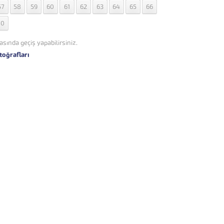
57
58
59
60
61
62
63
64
65
66
70
asında geçiş yapabilirsiniz.
toğrafları