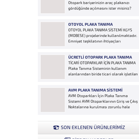
Otopark bariyerinizin araç plakanızı
gördüğünde açılmasını ister misiniz?
“Hobi Plaka Tanıma Sistemi” kart,
uzaktan kumanda, OGS cihazı, etiket vb.
OTOYOL PLAKA TANIMA
ürünlere ihtiyaç duymaz, aracınızın
OTOYOL PLAKA TANIMA SİSTEMİ KGYS
plakasının olması bariyerinizin otomatik
(MOBESE) projelerinde kullanılmaktadır.
açılması için yeterlidir… Plaka tanıma
Emniyet teşkilatının ihtiyaçları
sistemi otoparklarda sisteme...
doğrultusunda geliştirilen sistem çalıntı
ve aranan araçların yakalanmasına
ÜCRETLI OTOPARK PLAKA TANIMA
olanak sağlamaktadır. Otoyol
TİCARİ OTOPARKLAR İÇİN PLAKA TANIMA
uygulaması karayolunda seyir halinde
Plaka Tanıma Sisteminin kullanım
bulunan araçların Plakalarının
alanlarından biride ticari olarak işletilen
tanımlanmasına yönelik geliştirilen bir
ücretli otoparklardır; Ücretli
yazılımdır. Sistem karayolları şeritlerine
otoparklarda giren-çıkan araçların takip
yerleştirilen kameralar sayesinde
AVM PLAKA TANIMA SISTEMI
edilmesi ve ön muhasebenin
alınan...
AVM Otoparkları İçin Plaka Tanıma
tutulmasına yönelik bilgisayar kontrollü
Sistemi AVM Otoparklarının Giriş ve Çıkış
yazılım sistemidir. Ücretin otopark
Noktalarına kurulması zorunlu hale
girişinde araç tipine göre peşin alınması
getirilen Plaka Tanıma Sistemi diğer bir
ya...
taraftan da AVM Yönetimleri için büyük
bir ihtiyaçtır. AVM Yönetimleri Plaka
SON EKLENEN ÜRÜNLERİMİZ
Tanıma Sisteminden elde edecekleri
verilerle müşteri yoğunluk analizlerini