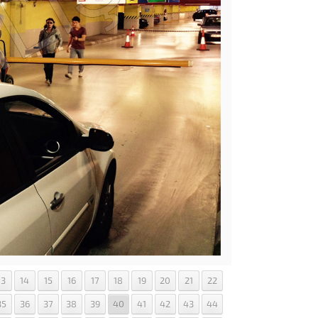
13
14
15
16
17
18
19
20
21
22
35
36
37
38
39
40
41
42
43
44