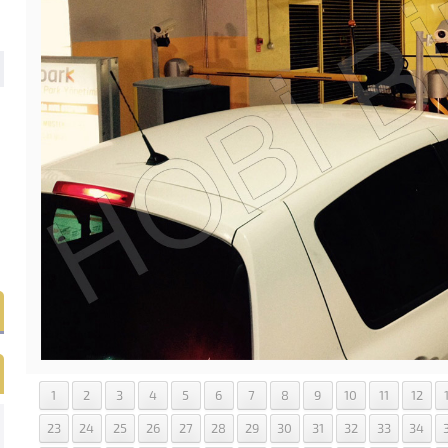
1
2
3
4
5
6
7
8
9
10
11
12
23
24
25
26
27
28
29
30
31
32
33
34