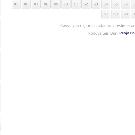
45
46
47
48
49
50
51
52
53
54
55
56
67
68
69
Klavye yön tuşlarını kullanarak resimler ar
Proje Fo
Konuya Geri Dön: