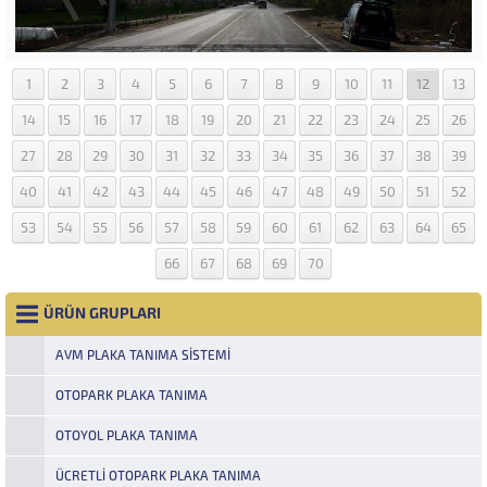
1
2
3
4
5
6
7
8
9
10
11
12
13
14
15
16
17
18
19
20
21
22
23
24
25
26
27
28
29
30
31
32
33
34
35
36
37
38
39
40
41
42
43
44
45
46
47
48
49
50
51
52
53
54
55
56
57
58
59
60
61
62
63
64
65
66
67
68
69
70
ÜRÜN GRUPLARI
AVM PLAKA TANIMA SISTEMI
OTOPARK PLAKA TANIMA
OTOYOL PLAKA TANIMA
ÜCRETLI OTOPARK PLAKA TANIMA