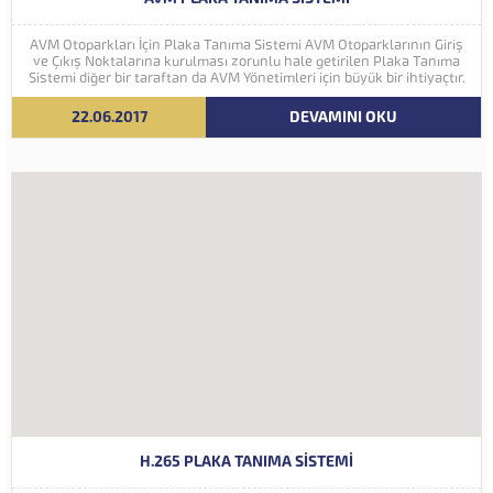
AVM Otoparkları İçin Plaka Tanıma Sistemi AVM Otoparklarının Giriş
ve Çıkış Noktalarına kurulması zorunlu hale getirilen Plaka Tanıma
Sistemi diğer bir taraftan da AVM Yönetimleri için büyük bir ihtiyaçtır.
AVM Yönetimleri Plaka Tanıma Sisteminden elde edecekleri verilerle
müşteri yoğunluk analizlerini çok ayrıntılı...
22.06.2017
DEVAMINI OKU
H.265 PLAKA TANIMA SISTEMI