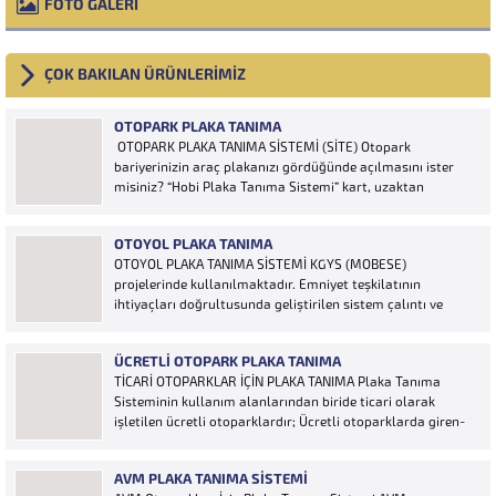
FOTO GALERİ
ÇOK BAKILAN ÜRÜNLERİMİZ
OTOPARK PLAKA TANIMA
OTOPARK PLAKA TANIMA SİSTEMİ (SİTE) Otopark
bariyerinizin araç plakanızı gördüğünde açılmasını ister
misiniz? “Hobi Plaka Tanıma Sistemi” kart, uzaktan
kumanda, OGS cihazı, etiket vb. ürünlere ihtiyaç duymaz,
aracınızın plakasının olması bariyerinizin otomatik açılması
OTOYOL PLAKA TANIMA
için yeterlidir… Plaka tanıma sistemi otoparklarda
OTOYOL PLAKA TANIMA SİSTEMİ KGYS (MOBESE)
sisteme...
projelerinde kullanılmaktadır. Emniyet teşkilatının
ihtiyaçları doğrultusunda geliştirilen sistem çalıntı ve
aranan araçların yakalanmasına olanak sağlamaktadır.
Otoyol uygulaması karayolunda seyir halinde bulunan
ÜCRETLI OTOPARK PLAKA TANIMA
araçların Plakalarının tanımlanmasına yönelik geliştirilen
TİCARİ OTOPARKLAR İÇİN PLAKA TANIMA Plaka Tanıma
bir yazılımdır. Sistem karayolları şeritlerine yerleştirilen
Sisteminin kullanım alanlarından biride ticari olarak
kameralar sayesinde alınan...
işletilen ücretli otoparklardır; Ücretli otoparklarda giren-
çıkan araçların takip edilmesi ve ön muhasebenin
tutulmasına yönelik bilgisayar kontrollü yazılım sistemidir.
AVM PLAKA TANIMA SISTEMI
Ücretin otopark girişinde araç tipine göre peşin alınması