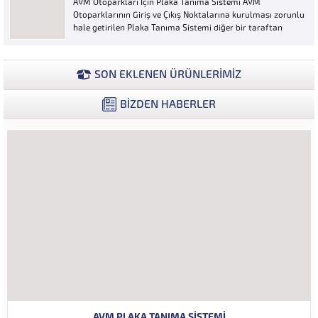
AVM Otoparkları İçin Plaka Tanıma Sistemi AVM
ya...
Otoparklarının Giriş ve Çıkış Noktalarına kurulması zorunlu
hale getirilen Plaka Tanıma Sistemi diğer bir taraftan
da AVM Yönetimleri için büyük bir ihtiyaçtır. AVM
Yönetimleri Plaka Tanıma Sisteminden elde edecekleri
verilerle müşteri yoğunluk analizlerini çok ayrıntılı...
SON EKLENEN ÜRÜNLERİMİZ
BİZDEN HABERLER
AVM PLAKA TANIMA SISTEMI