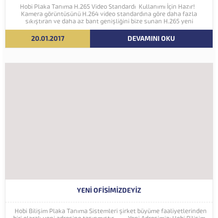
Hobi Plaka Tanıma H.265 Video Standardı Kullanımı İçin Hazır!
Kamera görüntüsünü H.264 video standardına göre daha fazla
sıkıştıran ve daha az bant genişliğini bize sunan H.265 yeni
nesil kodlama teknolojisi Hobi Plaka Tanıma Sistemine eklenmiştir.
İleriki yıllarda 4K ve...
20.01.2017
DEVAMINI OKU
YENI OFISIMIZDEYIZ
Hobi Bilişim Plaka Tanıma Sistemleri şirket büyüme faaliyetlerinden