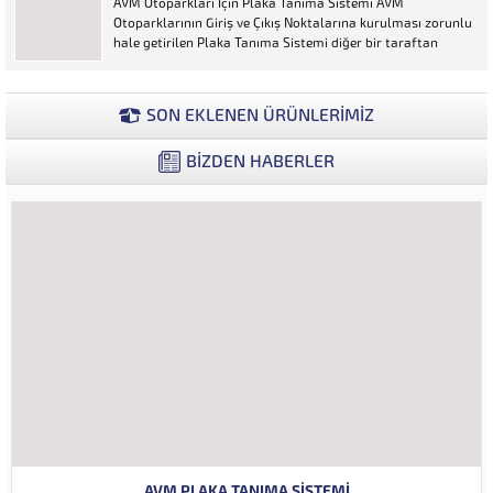
AVM Otoparkları İçin Plaka Tanıma Sistemi AVM
ya...
Otoparklarının Giriş ve Çıkış Noktalarına kurulması zorunlu
hale getirilen Plaka Tanıma Sistemi diğer bir taraftan
da AVM Yönetimleri için büyük bir ihtiyaçtır. AVM
Yönetimleri Plaka Tanıma Sisteminden elde edecekleri
verilerle müşteri yoğunluk analizlerini çok ayrıntılı...
SON EKLENEN ÜRÜNLERİMİZ
BİZDEN HABERLER
AVM PLAKA TANIMA SISTEMI