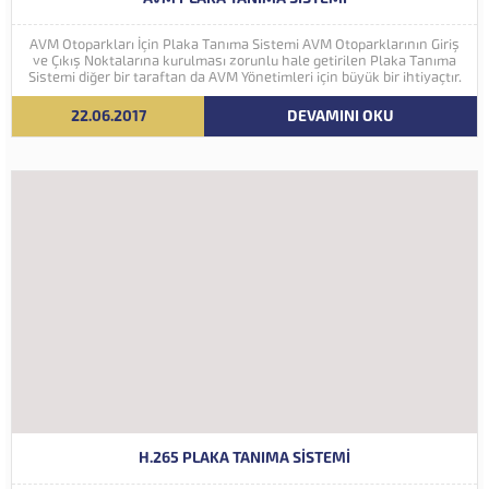
AVM Otoparkları İçin Plaka Tanıma Sistemi AVM Otoparklarının Giriş
ve Çıkış Noktalarına kurulması zorunlu hale getirilen Plaka Tanıma
Sistemi diğer bir taraftan da AVM Yönetimleri için büyük bir ihtiyaçtır.
AVM Yönetimleri Plaka Tanıma Sisteminden elde edecekleri verilerle
müşteri yoğunluk analizlerini çok ayrıntılı...
22.06.2017
DEVAMINI OKU
H.265 PLAKA TANIMA SISTEMI