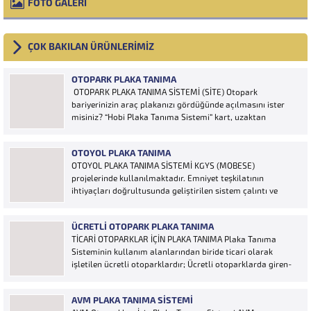
FOTO GALERİ
ÇOK BAKILAN ÜRÜNLERİMİZ
OTOPARK PLAKA TANIMA
OTOPARK PLAKA TANIMA SİSTEMİ (SİTE) Otopark
bariyerinizin araç plakanızı gördüğünde açılmasını ister
misiniz? “Hobi Plaka Tanıma Sistemi” kart, uzaktan
kumanda, OGS cihazı, etiket vb. ürünlere ihtiyaç duymaz,
aracınızın plakasının olması bariyerinizin otomatik açılması
OTOYOL PLAKA TANIMA
için yeterlidir… Plaka tanıma sistemi otoparklarda
OTOYOL PLAKA TANIMA SİSTEMİ KGYS (MOBESE)
sisteme...
projelerinde kullanılmaktadır. Emniyet teşkilatının
ihtiyaçları doğrultusunda geliştirilen sistem çalıntı ve
aranan araçların yakalanmasına olanak sağlamaktadır.
Otoyol uygulaması karayolunda seyir halinde bulunan
ÜCRETLI OTOPARK PLAKA TANIMA
araçların Plakalarının tanımlanmasına yönelik geliştirilen
TİCARİ OTOPARKLAR İÇİN PLAKA TANIMA Plaka Tanıma
bir yazılımdır. Sistem karayolları şeritlerine yerleştirilen
Sisteminin kullanım alanlarından biride ticari olarak
kameralar sayesinde alınan...
işletilen ücretli otoparklardır; Ücretli otoparklarda giren-
çıkan araçların takip edilmesi ve ön muhasebenin
tutulmasına yönelik bilgisayar kontrollü yazılım sistemidir.
AVM PLAKA TANIMA SISTEMI
Ücretin otopark girişinde araç tipine göre peşin alınması