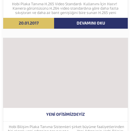
Hobi Plaka Tanıma H.265 Video Standardı Kullanımı İçin Hazır!
Kamera görüntüsünü H.264 video standardına göre daha fazla
sıkıştıran ve daha az bant genişliğini bize sunan H.265 yeni
nesil kodlama teknolojisi Hobi Plaka Tanıma Sistemine eklenmiştir.
İleriki yıllarda 4K ve...
20.01.2017
DEVAMINI OKU
YENI OFISIMIZDEYIZ
Hobi Bilişim Plaka Tanıma Sistemleri şirket büyüme faaliyetlerinden