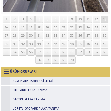
1
2
3
4
5
6
7
8
9
10
11
12
13
14
15
16
17
18
19
20
21
22
23
24
25
26
27
28
29
30
31
32
33
34
35
36
37
38
39
40
41
42
43
44
45
46
47
48
49
50
51
52
53
54
55
56
57
58
59
60
61
62
63
64
65
66
67
68
69
70
ÜRÜN GRUPLARI
AVM PLAKA TANIMA SISTEMI
OTOPARK PLAKA TANIMA
OTOYOL PLAKA TANIMA
ÜCRETLI OTOPARK PLAKA TANIMA