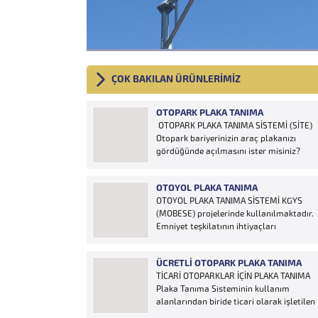
ÇOK BAKILAN ÜRÜNLERİMİZ
OTOPARK PLAKA TANIMA
OTOPARK PLAKA TANIMA SİSTEMİ (SİTE)
Otopark bariyerinizin araç plakanızı
gördüğünde açılmasını ister misiniz?
“Hobi Plaka Tanıma Sistemi” kart,
uzaktan kumanda, OGS cihazı, etiket vb.
OTOYOL PLAKA TANIMA
ürünlere ihtiyaç duymaz, aracınızın
OTOYOL PLAKA TANIMA SİSTEMİ KGYS
plakasının olması bariyerinizin otomatik
(MOBESE) projelerinde kullanılmaktadır.
açılması için yeterlidir… Plaka tanıma
Emniyet teşkilatının ihtiyaçları
sistemi otoparklarda sisteme...
doğrultusunda geliştirilen sistem çalıntı
ve aranan araçların yakalanmasına
ÜCRETLI OTOPARK PLAKA TANIMA
olanak sağlamaktadır. Otoyol
TİCARİ OTOPARKLAR İÇİN PLAKA TANIMA
uygulaması karayolunda seyir halinde
Plaka Tanıma Sisteminin kullanım
bulunan araçların Plakalarının
alanlarından biride ticari olarak işletilen
tanımlanmasına yönelik geliştirilen bir
ücretli otoparklardır; Ücretli
yazılımdır. Sistem karayolları şeritlerine