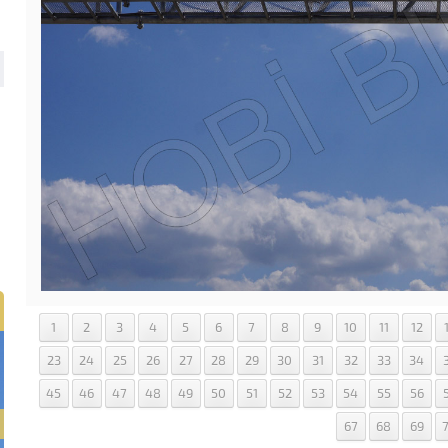
1
2
3
4
5
6
7
8
9
10
11
12
23
24
25
26
27
28
29
30
31
32
33
34
45
46
47
48
49
50
51
52
53
54
55
56
67
68
69