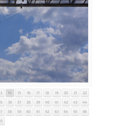
13
14
15
16
17
18
19
20
21
22
35
36
37
38
39
40
41
42
43
44
57
58
59
60
61
62
63
64
65
66
70