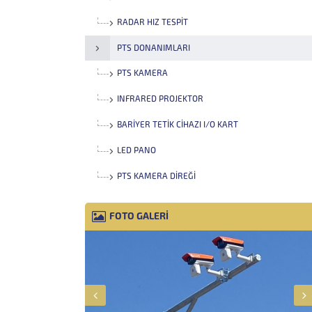
RADAR HIZ TESPIT
PTS DONANIMLARI
PTS KAMERA
INFRARED PROJEKTOR
BARIYER TETIK CIHAZI I/O KART
LED PANO
PTS KAMERA DIREĞI
FOTO GALERİ