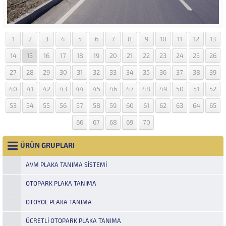
1
2
3
4
5
6
7
8
9
10
11
12
13
14
15
16
17
18
19
20
21
22
23
24
25
26
27
28
29
30
31
32
33
34
35
36
37
38
39
40
41
42
43
44
45
46
47
48
49
50
51
52
53
54
55
56
57
58
59
60
61
62
63
64
65
66
67
68
69
70
ÜRÜN GRUPLARI
AVM PLAKA TANIMA SISTEMI
OTOPARK PLAKA TANIMA
OTOYOL PLAKA TANIMA
ÜCRETLI OTOPARK PLAKA TANIMA