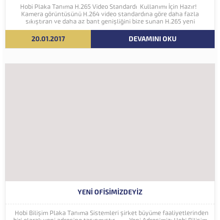
Hobi Plaka Tanıma H.265 Video Standardı Kullanımı İçin Hazır!
Kamera görüntüsünü H.264 video standardına göre daha fazla
sıkıştıran ve daha az bant genişliğini bize sunan H.265 yeni
nesil kodlama teknolojisi Hobi Plaka Tanıma Sistemine eklenmiştir.
İleriki yıllarda 4K ve...
20.01.2017
DEVAMINI OKU
YENI OFISIMIZDEYIZ
Hobi Bilişim Plaka Tanıma Sistemleri şirket büyüme faaliyetlerinden