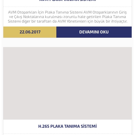
AVM Otoparkları İçin Plaka Tanıma Sistemi AVM Otoparklarının Giriş
ve Çıkış Noktalarına kurulması zorunlu hale getirilen Plaka Tanıma
Sistemi diğer bir taraftan da AVM Yönetimleri için büyük bir ihtiyaçtır.
AVM Yönetimleri Plaka Tanıma Sisteminden elde edecekleri verilerle
müşteri yoğunluk analizlerini çok ayrıntılı...
22.06.2017
DEVAMINI OKU
H.265 PLAKA TANIMA SISTEMI