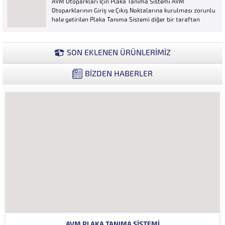
AVM Otoparkları İçin Plaka Tanıma Sistemi AVM
ya...
Otoparklarının Giriş ve Çıkış Noktalarına kurulması zorunlu
hale getirilen Plaka Tanıma Sistemi diğer bir taraftan
da AVM Yönetimleri için büyük bir ihtiyaçtır. AVM
Yönetimleri Plaka Tanıma Sisteminden elde edecekleri
verilerle müşteri yoğunluk analizlerini çok ayrıntılı...
SON EKLENEN ÜRÜNLERİMİZ
BİZDEN HABERLER
AVM PLAKA TANIMA SISTEMI