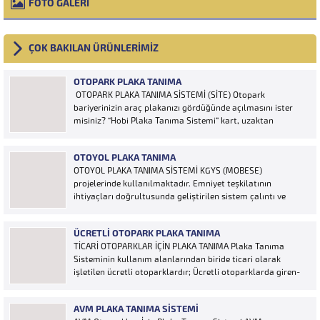
FOTO GALERİ
ÇOK BAKILAN ÜRÜNLERİMİZ
OTOPARK PLAKA TANIMA
OTOPARK PLAKA TANIMA SİSTEMİ (SİTE) Otopark
bariyerinizin araç plakanızı gördüğünde açılmasını ister
misiniz? “Hobi Plaka Tanıma Sistemi” kart, uzaktan
kumanda, OGS cihazı, etiket vb. ürünlere ihtiyaç duymaz,
aracınızın plakasının olması bariyerinizin otomatik açılması
OTOYOL PLAKA TANIMA
için yeterlidir… Plaka tanıma sistemi otoparklarda
OTOYOL PLAKA TANIMA SİSTEMİ KGYS (MOBESE)
sisteme...
projelerinde kullanılmaktadır. Emniyet teşkilatının
ihtiyaçları doğrultusunda geliştirilen sistem çalıntı ve
aranan araçların yakalanmasına olanak sağlamaktadır.
Otoyol uygulaması karayolunda seyir halinde bulunan
ÜCRETLI OTOPARK PLAKA TANIMA
araçların Plakalarının tanımlanmasına yönelik geliştirilen
TİCARİ OTOPARKLAR İÇİN PLAKA TANIMA Plaka Tanıma
bir yazılımdır. Sistem karayolları şeritlerine yerleştirilen
Sisteminin kullanım alanlarından biride ticari olarak
kameralar sayesinde alınan...
işletilen ücretli otoparklardır; Ücretli otoparklarda giren-
çıkan araçların takip edilmesi ve ön muhasebenin
tutulmasına yönelik bilgisayar kontrollü yazılım sistemidir.
AVM PLAKA TANIMA SISTEMI
Ücretin otopark girişinde araç tipine göre peşin alınması