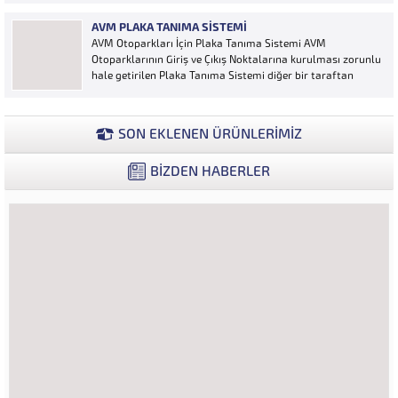
tutulmasına yönelik bilgisayar kontrollü yazılım sistemidir.
AVM PLAKA TANIMA SISTEMI
Ücretin otopark girişinde araç tipine göre peşin alınması
AVM Otoparkları İçin Plaka Tanıma Sistemi AVM
ya...
Otoparklarının Giriş ve Çıkış Noktalarına kurulması zorunlu
hale getirilen Plaka Tanıma Sistemi diğer bir taraftan
da AVM Yönetimleri için büyük bir ihtiyaçtır. AVM
Yönetimleri Plaka Tanıma Sisteminden elde edecekleri
verilerle müşteri yoğunluk analizlerini çok ayrıntılı...
SON EKLENEN ÜRÜNLERİMİZ
BİZDEN HABERLER