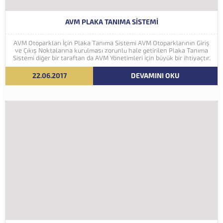
AVM PLAKA TANIMA SISTEMI
AVM Otoparkları İçin Plaka Tanıma Sistemi AVM Otoparklarının Giriş
ve Çıkış Noktalarına kurulması zorunlu hale getirilen Plaka Tanıma
Sistemi diğer bir taraftan da AVM Yönetimleri için büyük bir ihtiyaçtır.
AVM Yönetimleri Plaka Tanıma Sisteminden elde edecekleri verilerle
müşteri yoğunluk analizlerini çok ayrıntılı...
22.06.2017
DEVAMINI OKU