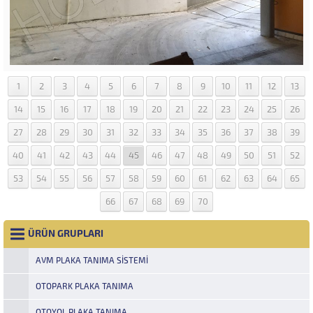
1
2
3
4
5
6
7
8
9
10
11
12
13
14
15
16
17
18
19
20
21
22
23
24
25
26
27
28
29
30
31
32
33
34
35
36
37
38
39
40
41
42
43
44
45
46
47
48
49
50
51
52
53
54
55
56
57
58
59
60
61
62
63
64
65
66
67
68
69
70
ÜRÜN GRUPLARI
AVM PLAKA TANIMA SISTEMI
OTOPARK PLAKA TANIMA
OTOYOL PLAKA TANIMA