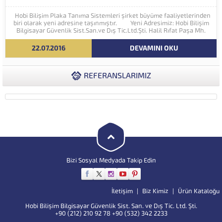
Hobi Bilişim Plaka Tanıma Sistemleri şirket büyüme faaliyetlerinden
biri olarak yeni adresine taşınmıştır. Yeni Adresimiz: Hobi Bilişim
Bilgisayar Güvenlik Sist.San.ve Dış Tic.Ltd.Şti. Halil Rıfat Paşa Mh.
Perpa Ticaret Merkezi A Blok Kat:5 No:71-73 (34384) Şişli...
22.07.2016
DEVAMINI OKU
REFERANSLARIMIZ
Bizi Sosyal Medyada Takip Edin
İletişim
Biz Kimiz
Ürün Kataloğu
Hobi Bilişim Bilgisayar Güvenlik Sist. San. ve Dış Tic. Ltd. Şti.
+90 (212) 210 92 78 +90 (532) 342 2233