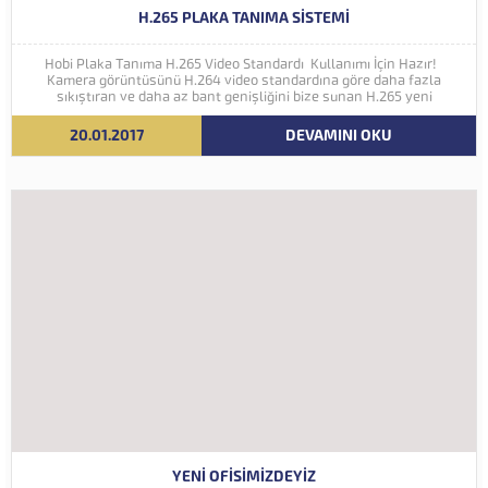
H.265 PLAKA TANIMA SISTEMI
Hobi Plaka Tanıma H.265 Video Standardı Kullanımı İçin Hazır!
Kamera görüntüsünü H.264 video standardına göre daha fazla
sıkıştıran ve daha az bant genişliğini bize sunan H.265 yeni
nesil kodlama teknolojisi Hobi Plaka Tanıma Sistemine eklenmiştir.
İleriki yıllarda 4K ve...
20.01.2017
DEVAMINI OKU
YENI OFISIMIZDEYIZ