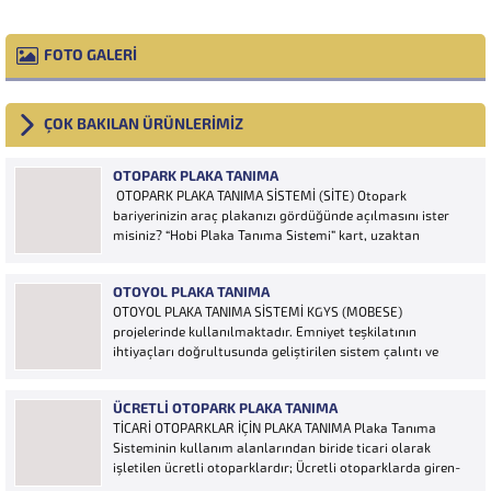
FOTO GALERİ
ÇOK BAKILAN ÜRÜNLERİMİZ
OTOPARK PLAKA TANIMA
OTOPARK PLAKA TANIMA SİSTEMİ (SİTE) Otopark
bariyerinizin araç plakanızı gördüğünde açılmasını ister
misiniz? “Hobi Plaka Tanıma Sistemi” kart, uzaktan
kumanda, OGS cihazı, etiket vb. ürünlere ihtiyaç duymaz,
aracınızın plakasının olması bariyerinizin otomatik açılması
OTOYOL PLAKA TANIMA
için yeterlidir… Plaka tanıma sistemi otoparklarda
OTOYOL PLAKA TANIMA SİSTEMİ KGYS (MOBESE)
sisteme...
projelerinde kullanılmaktadır. Emniyet teşkilatının
ihtiyaçları doğrultusunda geliştirilen sistem çalıntı ve
aranan araçların yakalanmasına olanak sağlamaktadır.
Otoyol uygulaması karayolunda seyir halinde bulunan
ÜCRETLI OTOPARK PLAKA TANIMA
araçların Plakalarının tanımlanmasına yönelik geliştirilen
TİCARİ OTOPARKLAR İÇİN PLAKA TANIMA Plaka Tanıma
bir yazılımdır. Sistem karayolları şeritlerine yerleştirilen
Sisteminin kullanım alanlarından biride ticari olarak
kameralar sayesinde alınan...
işletilen ücretli otoparklardır; Ücretli otoparklarda giren-
çıkan araçların takip edilmesi ve ön muhasebenin