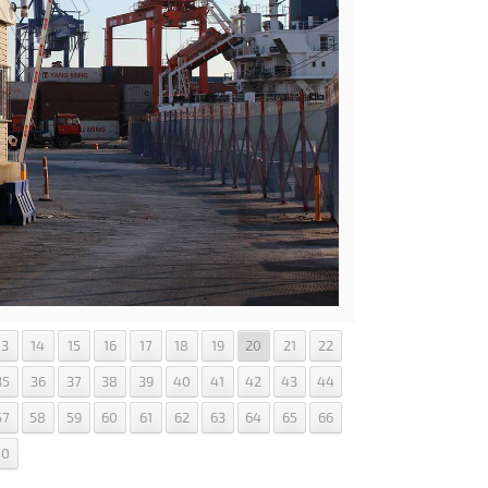
13
14
15
16
17
18
19
20
21
22
35
36
37
38
39
40
41
42
43
44
57
58
59
60
61
62
63
64
65
66
70