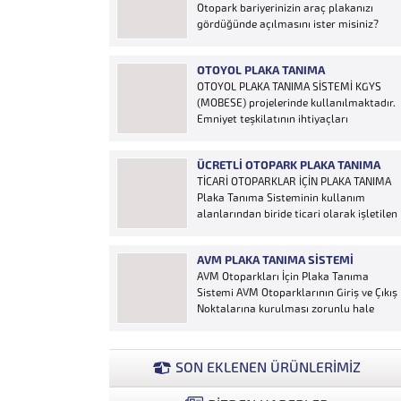
Otopark bariyerinizin araç plakanızı
gördüğünde açılmasını ister misiniz?
“Hobi Plaka Tanıma Sistemi” kart,
uzaktan kumanda, OGS cihazı, etiket vb.
OTOYOL PLAKA TANIMA
ürünlere ihtiyaç duymaz, aracınızın
OTOYOL PLAKA TANIMA SİSTEMİ KGYS
plakasının olması bariyerinizin otomatik
(MOBESE) projelerinde kullanılmaktadır.
açılması için yeterlidir… Plaka tanıma
Emniyet teşkilatının ihtiyaçları
sistemi otoparklarda sisteme...
doğrultusunda geliştirilen sistem çalıntı
ve aranan araçların yakalanmasına
ÜCRETLI OTOPARK PLAKA TANIMA
olanak sağlamaktadır. Otoyol
TİCARİ OTOPARKLAR İÇİN PLAKA TANIMA
uygulaması karayolunda seyir halinde
Plaka Tanıma Sisteminin kullanım
bulunan araçların Plakalarının
alanlarından biride ticari olarak işletilen
tanımlanmasına yönelik geliştirilen bir
ücretli otoparklardır; Ücretli
yazılımdır. Sistem karayolları şeritlerine
otoparklarda giren-çıkan araçların takip
yerleştirilen kameralar sayesinde
AVM PLAKA TANIMA SISTEMI
edilmesi ve ön muhasebenin
alınan...
AVM Otoparkları İçin Plaka Tanıma
tutulmasına yönelik bilgisayar kontrollü
Sistemi AVM Otoparklarının Giriş ve Çıkış
yazılım sistemidir. Ücretin otopark
Noktalarına kurulması zorunlu hale
girişinde araç tipine göre peşin alınması
getirilen Plaka Tanıma Sistemi diğer bir
ya...
taraftan da AVM Yönetimleri için büyük
bir ihtiyaçtır. AVM Yönetimleri Plaka
SON EKLENEN ÜRÜNLERİMİZ
Tanıma Sisteminden elde edecekleri
verilerle müşteri yoğunluk analizlerini