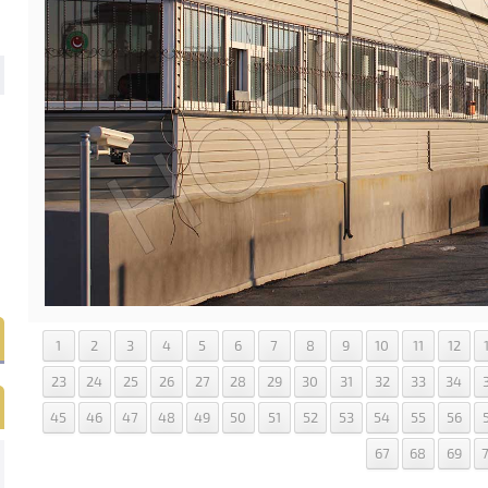
1
2
3
4
5
6
7
8
9
10
11
12
23
24
25
26
27
28
29
30
31
32
33
34
45
46
47
48
49
50
51
52
53
54
55
56
67
68
69