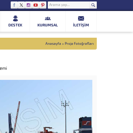
DESTEK
KURUMSAL
İLETIŞIM
Anasayfa
»
Proje Fotoğrafları
temi