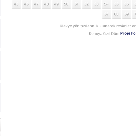
45
46
47
48
49
50
51
52
53
54
55
56
67
68
69
Klavye yön tuşlarını kullanarak resimler ar
Proje Fo
Konuya Geri Dön: