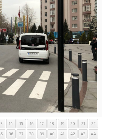
13
14
15
16
17
18
19
20
21
22
35
36
37
38
39
40
41
42
43
44