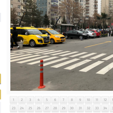
1
2
3
4
5
6
7
8
9
10
11
12
23
24
25
26
27
28
29
30
31
32
33
34