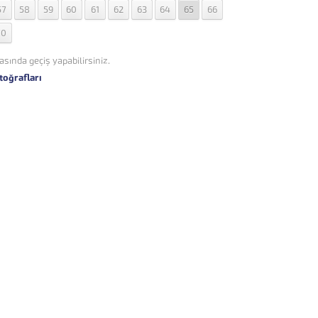
57
58
59
60
61
62
63
64
65
66
70
asında geçiş yapabilirsiniz.
toğrafları