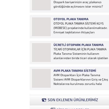
Otopark bariyerinizin araç plakanızı
gördüğünde açılmasını ister misiniz?
“Hobi Plaka Tanıma Sistemi” kart,
uzaktan kumanda, OGS cihazı, etiket vb.
OTOYOL PLAKA TANIMA
ürünlere ihtiyaç duymaz, aracınızın
OTOYOL PLAKA TANIMA SİSTEMİ KGYS
plakasının olması bariyerinizin otomatik
(MOBESE) projelerinde kullanılmaktadır.
açılması için yeterlidir… Plaka tanıma
Emniyet teşkilatının ihtiyaçları
sistemi otoparklarda sisteme...
doğrultusunda geliştirilen sistem çalıntı
ve aranan araçların yakalanmasına
ÜCRETLI OTOPARK PLAKA TANIMA
olanak sağlamaktadır. Otoyol
TİCARİ OTOPARKLAR İÇİN PLAKA TANIMA
uygulaması karayolunda seyir halinde
Plaka Tanıma Sisteminin kullanım
bulunan araçların Plakalarının
alanlarından biride ticari olarak işletilen
tanımlanmasına yönelik geliştirilen bir
ücretli otoparklardır; Ücretli
yazılımdır. Sistem karayolları şeritlerine
otoparklarda giren-çıkan araçların takip
yerleştirilen kameralar sayesinde
AVM PLAKA TANIMA SISTEMI
edilmesi ve ön muhasebenin
alınan...
AVM Otoparkları İçin Plaka Tanıma
tutulmasına yönelik bilgisayar kontrollü
Sistemi AVM Otoparklarının Giriş ve Çıkış
yazılım sistemidir. Ücretin otopark
Noktalarına kurulması zorunlu hale
girişinde araç tipine göre peşin alınması
getirilen Plaka Tanıma Sistemi diğer bir
ya...
taraftan da AVM Yönetimleri için büyük
bir ihtiyaçtır. AVM Yönetimleri Plaka
SON EKLENEN ÜRÜNLERİMİZ
Tanıma Sisteminden elde edecekleri
verilerle müşteri yoğunluk analizlerini