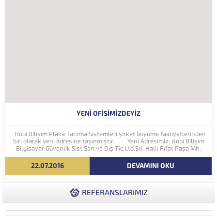
YENI OFISIMIZDEYIZ
Hobi Bilişim Plaka Tanıma Sistemleri şirket büyüme faaliyetlerinden
biri olarak yeni adresine taşınmıştır. Yeni Adresimiz: Hobi Bilişim
Bilgisayar Güvenlik Sist.San.ve Dış Tic.Ltd.Şti. Halil Rıfat Paşa Mh.
Perpa Ticaret Merkezi A Blok Kat:5 No:71-73 (34384) Şişli...
22.07.2016
DEVAMINI OKU
REFERANSLARIMIZ