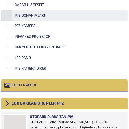
RADAR HIZ TESPIT
PTS DONANIMLARI
PTS KAMERA
INFRARED PROJEKTOR
BARIYER TETIK CIHAZI I/O KART
LED PANO
PTS KAMERA DIREĞI
FOTO GALERİ
ÇOK BAKILAN ÜRÜNLERİMİZ
OTOPARK PLAKA TANIMA
OTOPARK PLAKA TANIMA SİSTEMİ (SİTE) Otopark
bariyerinizin araç plakanızı gördüğünde açılmasını ister