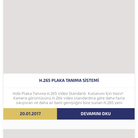
H.265 PLAKA TANIMA SISTEMI
Hobi Plaka Tanıma H.265 Video Standardı Kullanımı İçin Hazır!
Kamera görüntüsünü H.264 video standardına göre daha fazla
sıkıştıran ve daha az bant genişliğini bize sunan H.265 yeni
nesil kodlama teknolojisi Hobi Plaka Tanıma Sistemine eklenmiştir.
İleriki yıllarda 4K ve...
20.01.2017
DEVAMINI OKU