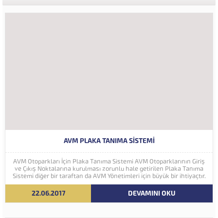
AVM PLAKA TANIMA SISTEMI
AVM Otoparkları İçin Plaka Tanıma Sistemi AVM Otoparklarının Giriş
ve Çıkış Noktalarına kurulması zorunlu hale getirilen Plaka Tanıma
Sistemi diğer bir taraftan da AVM Yönetimleri için büyük bir ihtiyaçtır.
AVM Yönetimleri Plaka Tanıma Sisteminden elde edecekleri verilerle
müşteri yoğunluk analizlerini çok ayrıntılı...
22.06.2017
DEVAMINI OKU