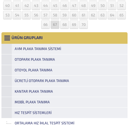
40
41
42
43
44
45
46
47
48
49
50
51
52
53
54
55
56
57
58
59
60
61
62
63
64
65
66
67
68
69
70
ÜRÜN GRUPLARI
AVM PLAKA TANIMA SISTEMI
OTOPARK PLAKA TANIMA
OTOYOL PLAKA TANIMA
ÜCRETLI OTOPARK PLAKA TANIMA
KANTAR PLAKA TANIMA
MOBIL PLAKA TANIMA
HIZ TESPIT SISTEMLERI
ORTALAMA HIZ İHLAL TESPIT SISTEMI