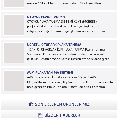
misiniz? “Hobi Plaka Tanıma Sistemi” kart, uzaktan
kumanda, OGS cihazı, etiket vb. ürünlere ihtiyaç duymaz,
aracınızın plakasının olması bariyerinizin otomatik açılması
OTOYOL PLAKA TANIMA
için yeterlidir… Plaka tanıma sistemi otoparklarda
OTOYOL PLAKA TANIMA SİSTEMİ KGYS (MOBESE)
sisteme...
projelerinde kullanılmaktadır. Emniyet teşkilatının
ihtiyaçları doğrultusunda geliştirilen sistem çalıntı ve
aranan araçların yakalanmasına olanak sağlamaktadır.
Otoyol uygulaması karayolunda seyir halinde bulunan
ÜCRETLI OTOPARK PLAKA TANIMA
araçların Plakalarının tanımlanmasına yönelik geliştirilen
TİCARİ OTOPARKLAR İÇİN PLAKA TANIMA Plaka Tanıma
bir yazılımdır. Sistem karayolları şeritlerine yerleştirilen
Sisteminin kullanım alanlarından biride ticari olarak
kameralar sayesinde alınan...
işletilen ücretli otoparklardır; Ücretli otoparklarda giren-
çıkan araçların takip edilmesi ve ön muhasebenin
tutulmasına yönelik bilgisayar kontrollü yazılım sistemidir.
AVM PLAKA TANIMA SISTEMI
Ücretin otopark girişinde araç tipine göre peşin alınması
AVM Otoparkları İçin Plaka Tanıma Sistemi AVM
ya...
Otoparklarının Giriş ve Çıkış Noktalarına kurulması zorunlu
hale getirilen Plaka Tanıma Sistemi diğer bir taraftan
da AVM Yönetimleri için büyük bir ihtiyaçtır. AVM
Yönetimleri Plaka Tanıma Sisteminden elde edecekleri
verilerle müşteri yoğunluk analizlerini çok ayrıntılı...
SON EKLENEN ÜRÜNLERİMİZ
BİZDEN HABERLER