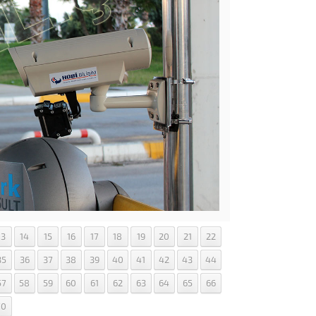
13
14
15
16
17
18
19
20
21
22
35
36
37
38
39
40
41
42
43
44
57
58
59
60
61
62
63
64
65
66
70