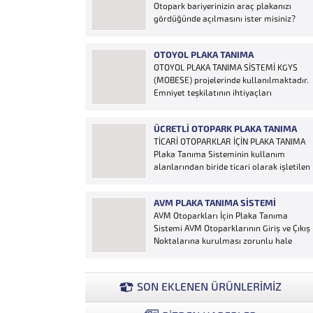
Otopark bariyerinizin araç plakanızı
gördüğünde açılmasını ister misiniz?
“Hobi Plaka Tanıma Sistemi” kart,
uzaktan kumanda, OGS cihazı, etiket vb.
OTOYOL PLAKA TANIMA
ürünlere ihtiyaç duymaz, aracınızın
OTOYOL PLAKA TANIMA SİSTEMİ KGYS
plakasının olması bariyerinizin otomatik
(MOBESE) projelerinde kullanılmaktadır.
açılması için yeterlidir… Plaka tanıma
Emniyet teşkilatının ihtiyaçları
sistemi otoparklarda sisteme...
doğrultusunda geliştirilen sistem çalıntı
ve aranan araçların yakalanmasına
ÜCRETLI OTOPARK PLAKA TANIMA
olanak sağlamaktadır. Otoyol
TİCARİ OTOPARKLAR İÇİN PLAKA TANIMA
uygulaması karayolunda seyir halinde
Plaka Tanıma Sisteminin kullanım
bulunan araçların Plakalarının
alanlarından biride ticari olarak işletilen
tanımlanmasına yönelik geliştirilen bir
ücretli otoparklardır; Ücretli
yazılımdır. Sistem karayolları şeritlerine
otoparklarda giren-çıkan araçların takip
yerleştirilen kameralar sayesinde
AVM PLAKA TANIMA SISTEMI
edilmesi ve ön muhasebenin
alınan...
AVM Otoparkları İçin Plaka Tanıma
tutulmasına yönelik bilgisayar kontrollü
Sistemi AVM Otoparklarının Giriş ve Çıkış
yazılım sistemidir. Ücretin otopark
Noktalarına kurulması zorunlu hale
girişinde araç tipine göre peşin alınması
getirilen Plaka Tanıma Sistemi diğer bir
ya...
taraftan da AVM Yönetimleri için büyük
bir ihtiyaçtır. AVM Yönetimleri Plaka
SON EKLENEN ÜRÜNLERİMİZ
Tanıma Sisteminden elde edecekleri
verilerle müşteri yoğunluk analizlerini