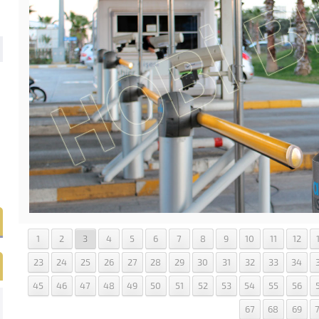
1
2
3
4
5
6
7
8
9
10
11
12
23
24
25
26
27
28
29
30
31
32
33
34
45
46
47
48
49
50
51
52
53
54
55
56
67
68
69