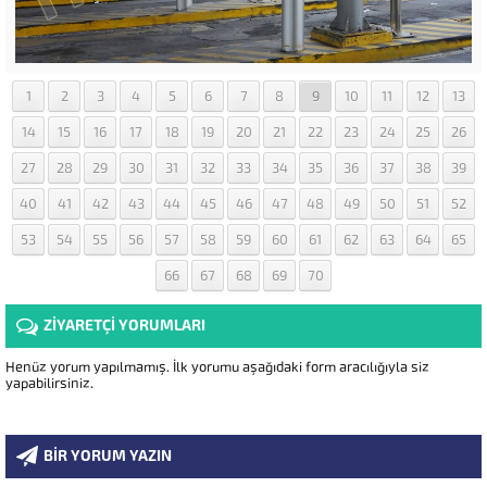
1
2
3
4
5
6
7
8
9
10
11
12
13
14
15
16
17
18
19
20
21
22
23
24
25
26
27
28
29
30
31
32
33
34
35
36
37
38
39
40
41
42
43
44
45
46
47
48
49
50
51
52
53
54
55
56
57
58
59
60
61
62
63
64
65
66
67
68
69
70
ZİYARETÇİ YORUMLARI
Henüz yorum yapılmamış. İlk yorumu aşağıdaki form aracılığıyla siz
yapabilirsiniz.
BİR YORUM YAZIN