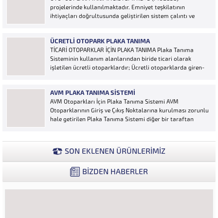
projelerinde kullanılmaktadır. Emniyet teşkilatının
ihtiyaçları doğrultusunda geliştirilen sistem çalıntı ve
aranan araçların yakalanmasına olanak sağlamaktadır.
Otoyol uygulaması karayolunda seyir halinde bulunan
ÜCRETLI OTOPARK PLAKA TANIMA
araçların Plakalarının tanımlanmasına yönelik geliştirilen
TİCARİ OTOPARKLAR İÇİN PLAKA TANIMA Plaka Tanıma
bir yazılımdır. Sistem karayolları şeritlerine yerleştirilen
Sisteminin kullanım alanlarından biride ticari olarak
kameralar sayesinde alınan...
işletilen ücretli otoparklardır; Ücretli otoparklarda giren-
çıkan araçların takip edilmesi ve ön muhasebenin
tutulmasına yönelik bilgisayar kontrollü yazılım sistemidir.
AVM PLAKA TANIMA SISTEMI
Ücretin otopark girişinde araç tipine göre peşin alınması
AVM Otoparkları İçin Plaka Tanıma Sistemi AVM
ya...
Otoparklarının Giriş ve Çıkış Noktalarına kurulması zorunlu
hale getirilen Plaka Tanıma Sistemi diğer bir taraftan
da AVM Yönetimleri için büyük bir ihtiyaçtır. AVM
Yönetimleri Plaka Tanıma Sisteminden elde edecekleri
verilerle müşteri yoğunluk analizlerini çok ayrıntılı...
SON EKLENEN ÜRÜNLERİMİZ
BİZDEN HABERLER