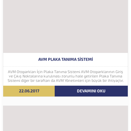
AVM PLAKA TANIMA SISTEMI
AVM Otoparkları İçin Plaka Tanıma Sistemi AVM Otoparklarının Giriş
ve Çıkış Noktalarına kurulması zorunlu hale getirilen Plaka Tanıma
Sistemi diğer bir taraftan da AVM Yönetimleri için büyük bir ihtiyaçtır.
AVM Yönetimleri Plaka Tanıma Sisteminden elde edecekleri verilerle
müşteri yoğunluk analizlerini çok ayrıntılı...
22.06.2017
DEVAMINI OKU