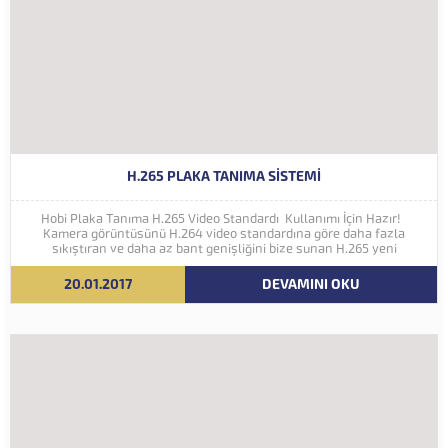
H.265 PLAKA TANIMA SISTEMI
Hobi Plaka Tanıma H.265 Video Standardı Kullanımı İçin Hazır!
Kamera görüntüsünü H.264 video standardına göre daha fazla
sıkıştıran ve daha az bant genişliğini bize sunan H.265 yeni
nesil kodlama teknolojisi Hobi Plaka Tanıma Sistemine eklenmiştir.
İleriki yıllarda 4K ve...
20.01.2017
DEVAMINI OKU