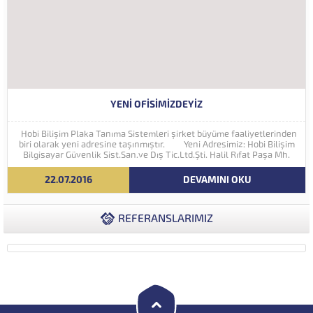
YENI OFISIMIZDEYIZ
Hobi Bilişim Plaka Tanıma Sistemleri şirket büyüme faaliyetlerinden
biri olarak yeni adresine taşınmıştır. Yeni Adresimiz: Hobi Bilişim
Bilgisayar Güvenlik Sist.San.ve Dış Tic.Ltd.Şti. Halil Rıfat Paşa Mh.
Perpa Ticaret Merkezi A Blok Kat:5 No:71-73 (34384) Şişli...
22.07.2016
DEVAMINI OKU
REFERANSLARIMIZ