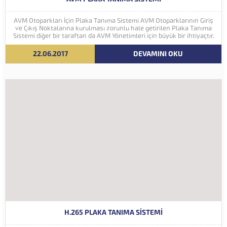
AVM Otoparkları İçin Plaka Tanıma Sistemi AVM Otoparklarının Giriş
ve Çıkış Noktalarına kurulması zorunlu hale getirilen Plaka Tanıma
Sistemi diğer bir taraftan da AVM Yönetimleri için büyük bir ihtiyaçtır.
AVM Yönetimleri Plaka Tanıma Sisteminden elde edecekleri verilerle
müşteri yoğunluk analizlerini çok ayrıntılı...
22.06.2017
DEVAMINI OKU
H.265 PLAKA TANIMA SISTEMI