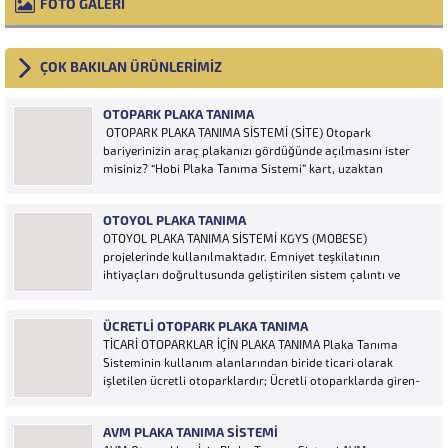
FOTO GALERİ
ÇOK BAKILAN ÜRÜNLERİMİZ
OTOPARK PLAKA TANIMA
OTOPARK PLAKA TANIMA SİSTEMİ (SİTE) Otopark
bariyerinizin araç plakanızı gördüğünde açılmasını ister
misiniz? “Hobi Plaka Tanıma Sistemi” kart, uzaktan
kumanda, OGS cihazı, etiket vb. ürünlere ihtiyaç duymaz,
aracınızın plakasının olması bariyerinizin otomatik açılması
OTOYOL PLAKA TANIMA
için yeterlidir… Plaka tanıma sistemi otoparklarda
OTOYOL PLAKA TANIMA SİSTEMİ KGYS (MOBESE)
sisteme...
projelerinde kullanılmaktadır. Emniyet teşkilatının
ihtiyaçları doğrultusunda geliştirilen sistem çalıntı ve
aranan araçların yakalanmasına olanak sağlamaktadır.
Otoyol uygulaması karayolunda seyir halinde bulunan
ÜCRETLI OTOPARK PLAKA TANIMA
araçların Plakalarının tanımlanmasına yönelik geliştirilen
TİCARİ OTOPARKLAR İÇİN PLAKA TANIMA Plaka Tanıma
bir yazılımdır. Sistem karayolları şeritlerine yerleştirilen
Sisteminin kullanım alanlarından biride ticari olarak
kameralar sayesinde alınan...
işletilen ücretli otoparklardır; Ücretli otoparklarda giren-
çıkan araçların takip edilmesi ve ön muhasebenin
tutulmasına yönelik bilgisayar kontrollü yazılım sistemidir.
AVM PLAKA TANIMA SISTEMI
Ücretin otopark girişinde araç tipine göre peşin alınması