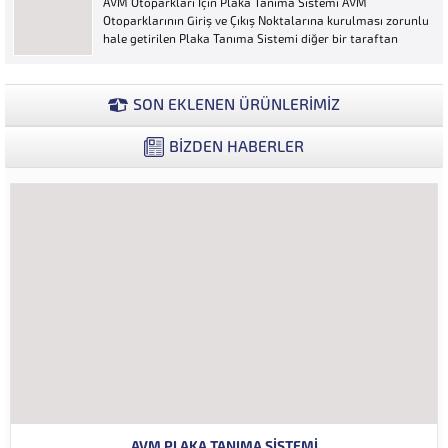
AVM Otoparkları İçin Plaka Tanıma Sistemi AVM
ya...
Otoparklarının Giriş ve Çıkış Noktalarına kurulması zorunlu
hale getirilen Plaka Tanıma Sistemi diğer bir taraftan
da AVM Yönetimleri için büyük bir ihtiyaçtır. AVM
Yönetimleri Plaka Tanıma Sisteminden elde edecekleri
verilerle müşteri yoğunluk analizlerini çok ayrıntılı...
SON EKLENEN ÜRÜNLERİMİZ
BİZDEN HABERLER
AVM PLAKA TANIMA SISTEMI