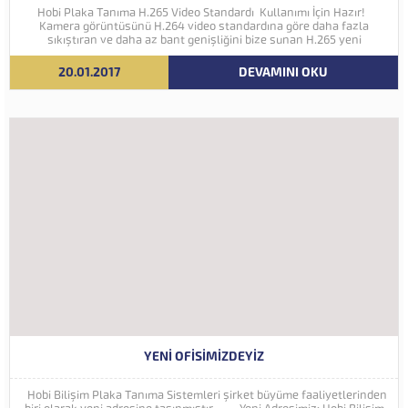
Hobi Plaka Tanıma H.265 Video Standardı Kullanımı İçin Hazır!
Kamera görüntüsünü H.264 video standardına göre daha fazla
sıkıştıran ve daha az bant genişliğini bize sunan H.265 yeni
nesil kodlama teknolojisi Hobi Plaka Tanıma Sistemine eklenmiştir.
İleriki yıllarda 4K ve...
20.01.2017
DEVAMINI OKU
YENI OFISIMIZDEYIZ
Hobi Bilişim Plaka Tanıma Sistemleri şirket büyüme faaliyetlerinden