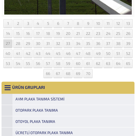
1
2
3
4
5
6
7
8
9
10
11
12
13
14
15
16
17
18
19
20
21
22
23
24
25
26
27
28
29
30
31
32
33
34
35
36
37
38
39
40
41
42
43
44
45
46
47
48
49
50
51
52
53
54
55
56
57
58
59
60
61
62
63
64
65
66
67
68
69
70
ÜRÜN GRUPLARI
AVM PLAKA TANIMA SISTEMI
OTOPARK PLAKA TANIMA
OTOYOL PLAKA TANIMA
ÜCRETLI OTOPARK PLAKA TANIMA