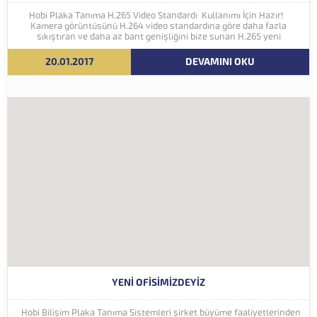
Hobi Plaka Tanıma H.265 Video Standardı Kullanımı İçin Hazır!
Kamera görüntüsünü H.264 video standardına göre daha fazla
sıkıştıran ve daha az bant genişliğini bize sunan H.265 yeni
nesil kodlama teknolojisi Hobi Plaka Tanıma Sistemine eklenmiştir.
İleriki yıllarda 4K ve...
20.01.2017
DEVAMINI OKU
YENI OFISIMIZDEYIZ
Hobi Bilişim Plaka Tanıma Sistemleri şirket büyüme faaliyetlerinden