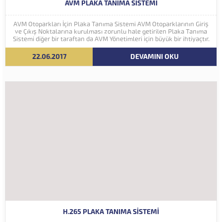
AVM PLAKA TANIMA SISTEMI
AVM Otoparkları İçin Plaka Tanıma Sistemi AVM Otoparklarının Giriş
ve Çıkış Noktalarına kurulması zorunlu hale getirilen Plaka Tanıma
Sistemi diğer bir taraftan da AVM Yönetimleri için büyük bir ihtiyaçtır.
AVM Yönetimleri Plaka Tanıma Sisteminden elde edecekleri verilerle
müşteri yoğunluk analizlerini çok ayrıntılı...
22.06.2017
DEVAMINI OKU
H.265 PLAKA TANIMA SISTEMI