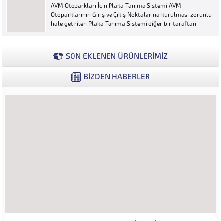
AVM Otoparkları İçin Plaka Tanıma Sistemi AVM
ya...
Otoparklarının Giriş ve Çıkış Noktalarına kurulması zorunlu
hale getirilen Plaka Tanıma Sistemi diğer bir taraftan
da AVM Yönetimleri için büyük bir ihtiyaçtır. AVM
Yönetimleri Plaka Tanıma Sisteminden elde edecekleri
verilerle müşteri yoğunluk analizlerini çok ayrıntılı...
SON EKLENEN ÜRÜNLERİMİZ
BİZDEN HABERLER