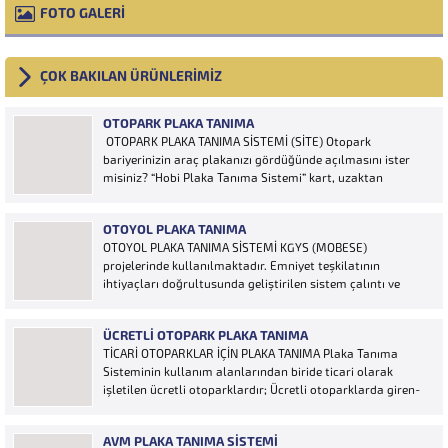
FOTO GALERİ
ÇOK BAKILAN ÜRÜNLERİMİZ
OTOPARK PLAKA TANIMA
OTOPARK PLAKA TANIMA SİSTEMİ (SİTE) Otopark
bariyerinizin araç plakanızı gördüğünde açılmasını ister
misiniz? “Hobi Plaka Tanıma Sistemi” kart, uzaktan
kumanda, OGS cihazı, etiket vb. ürünlere ihtiyaç duymaz,
aracınızın plakasının olması bariyerinizin otomatik açılması
OTOYOL PLAKA TANIMA
için yeterlidir… Plaka tanıma sistemi otoparklarda
OTOYOL PLAKA TANIMA SİSTEMİ KGYS (MOBESE)
sisteme...
projelerinde kullanılmaktadır. Emniyet teşkilatının
ihtiyaçları doğrultusunda geliştirilen sistem çalıntı ve
aranan araçların yakalanmasına olanak sağlamaktadır.
Otoyol uygulaması karayolunda seyir halinde bulunan
ÜCRETLI OTOPARK PLAKA TANIMA
araçların Plakalarının tanımlanmasına yönelik geliştirilen
TİCARİ OTOPARKLAR İÇİN PLAKA TANIMA Plaka Tanıma
bir yazılımdır. Sistem karayolları şeritlerine yerleştirilen
Sisteminin kullanım alanlarından biride ticari olarak
kameralar sayesinde alınan...
işletilen ücretli otoparklardır; Ücretli otoparklarda giren-
çıkan araçların takip edilmesi ve ön muhasebenin
tutulmasına yönelik bilgisayar kontrollü yazılım sistemidir.
AVM PLAKA TANIMA SISTEMI
Ücretin otopark girişinde araç tipine göre peşin alınması