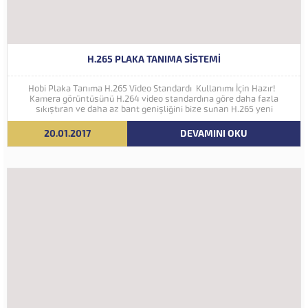
H.265 PLAKA TANIMA SISTEMI
Hobi Plaka Tanıma H.265 Video Standardı Kullanımı İçin Hazır!
Kamera görüntüsünü H.264 video standardına göre daha fazla
sıkıştıran ve daha az bant genişliğini bize sunan H.265 yeni
nesil kodlama teknolojisi Hobi Plaka Tanıma Sistemine eklenmiştir.
İleriki yıllarda 4K ve...
20.01.2017
DEVAMINI OKU