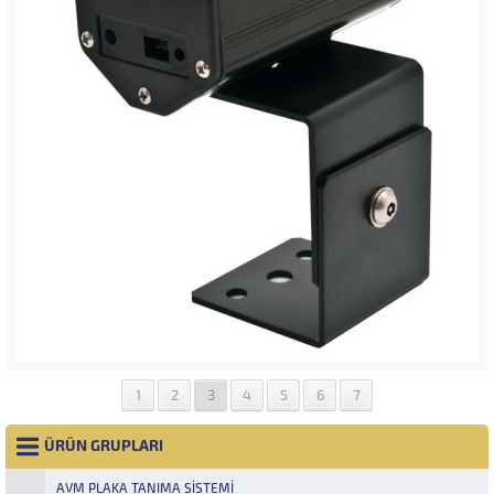
1
2
3
4
5
6
7
ÜRÜN GRUPLARI
AVM PLAKA TANIMA SISTEMI