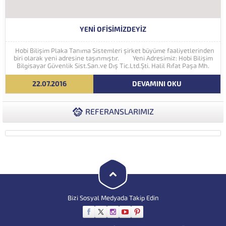
YENI OFISIMIZDEYIZ
Hobi Bilişim Plaka Tanıma Sistemleri şirket büyüme faaliyetlerinden
biri olarak yeni adresine taşınmıştır. Yeni Adresimiz: Hobi Bilişim
Bilgisayar Güvenlik Sist.San.ve Dış Tic.Ltd.Şti. Halil Rıfat Paşa Mh.
Perpa Ticaret Merkezi A Blok Kat:5 No:71-73 (34384) Şişli...
22.07.2016
DEVAMINI OKU
REFERANSLARIMIZ
Bizi Sosyal Medyada Takip Edin