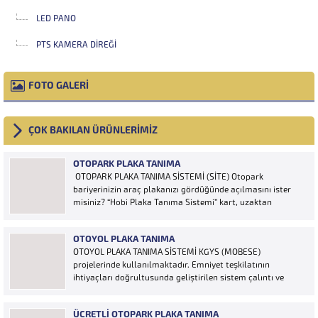
LED PANO
PTS KAMERA DIREĞI
FOTO GALERİ
ÇOK BAKILAN ÜRÜNLERİMİZ
OTOPARK PLAKA TANIMA
OTOPARK PLAKA TANIMA SİSTEMİ (SİTE) Otopark
bariyerinizin araç plakanızı gördüğünde açılmasını ister
misiniz? “Hobi Plaka Tanıma Sistemi” kart, uzaktan
kumanda, OGS cihazı, etiket vb. ürünlere ihtiyaç duymaz,
aracınızın plakasının olması bariyerinizin otomatik açılması
OTOYOL PLAKA TANIMA
için yeterlidir… Plaka tanıma sistemi otoparklarda
OTOYOL PLAKA TANIMA SİSTEMİ KGYS (MOBESE)
sisteme...
projelerinde kullanılmaktadır. Emniyet teşkilatının
ihtiyaçları doğrultusunda geliştirilen sistem çalıntı ve
aranan araçların yakalanmasına olanak sağlamaktadır.
Otoyol uygulaması karayolunda seyir halinde bulunan
ÜCRETLI OTOPARK PLAKA TANIMA
araçların Plakalarının tanımlanmasına yönelik geliştirilen