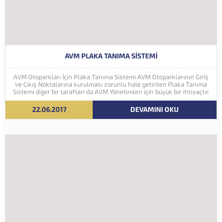
AVM PLAKA TANIMA SISTEMI
AVM Otoparkları İçin Plaka Tanıma Sistemi AVM Otoparklarının Giriş
ve Çıkış Noktalarına kurulması zorunlu hale getirilen Plaka Tanıma
Sistemi diğer bir taraftan da AVM Yönetimleri için büyük bir ihtiyaçtır.
AVM Yönetimleri Plaka Tanıma Sisteminden elde edecekleri verilerle
müşteri yoğunluk analizlerini çok ayrıntılı...
22.06.2017
DEVAMINI OKU