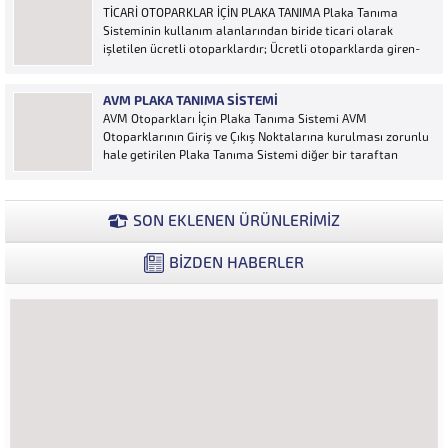
TİCARİ OTOPARKLAR İÇİN PLAKA TANIMA Plaka Tanıma
bir yazılımdır. Sistem karayolları şeritlerine yerleştirilen
Sisteminin kullanım alanlarından biride ticari olarak
kameralar sayesinde alınan...
işletilen ücretli otoparklardır; Ücretli otoparklarda giren-
çıkan araçların takip edilmesi ve ön muhasebenin
tutulmasına yönelik bilgisayar kontrollü yazılım sistemidir.
AVM PLAKA TANIMA SISTEMI
Ücretin otopark girişinde araç tipine göre peşin alınması
AVM Otoparkları İçin Plaka Tanıma Sistemi AVM
ya...
Otoparklarının Giriş ve Çıkış Noktalarına kurulması zorunlu
hale getirilen Plaka Tanıma Sistemi diğer bir taraftan
da AVM Yönetimleri için büyük bir ihtiyaçtır. AVM
Yönetimleri Plaka Tanıma Sisteminden elde edecekleri
verilerle müşteri yoğunluk analizlerini çok ayrıntılı...
SON EKLENEN ÜRÜNLERİMİZ
BİZDEN HABERLER