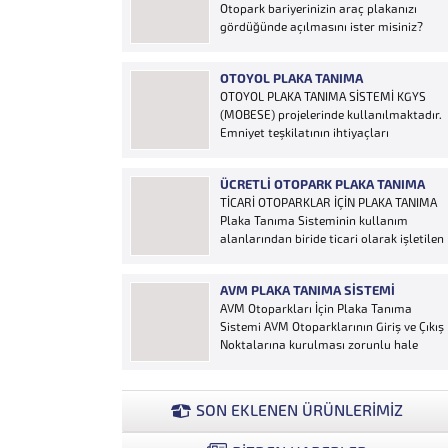
Otopark bariyerinizin araç plakanızı
gördüğünde açılmasını ister misiniz?
“Hobi Plaka Tanıma Sistemi” kart,
uzaktan kumanda, OGS cihazı, etiket vb.
OTOYOL PLAKA TANIMA
ürünlere ihtiyaç duymaz, aracınızın
OTOYOL PLAKA TANIMA SİSTEMİ KGYS
plakasının olması bariyerinizin otomatik
(MOBESE) projelerinde kullanılmaktadır.
açılması için yeterlidir… Plaka tanıma
Emniyet teşkilatının ihtiyaçları
sistemi otoparklarda sisteme...
doğrultusunda geliştirilen sistem çalıntı
ve aranan araçların yakalanmasına
ÜCRETLI OTOPARK PLAKA TANIMA
olanak sağlamaktadır. Otoyol
TİCARİ OTOPARKLAR İÇİN PLAKA TANIMA
uygulaması karayolunda seyir halinde
Plaka Tanıma Sisteminin kullanım
bulunan araçların Plakalarının
alanlarından biride ticari olarak işletilen
tanımlanmasına yönelik geliştirilen bir
ücretli otoparklardır; Ücretli
yazılımdır. Sistem karayolları şeritlerine
otoparklarda giren-çıkan araçların takip
yerleştirilen kameralar sayesinde
AVM PLAKA TANIMA SISTEMI
edilmesi ve ön muhasebenin
alınan...
AVM Otoparkları İçin Plaka Tanıma
tutulmasına yönelik bilgisayar kontrollü
Sistemi AVM Otoparklarının Giriş ve Çıkış
yazılım sistemidir. Ücretin otopark
Noktalarına kurulması zorunlu hale
girişinde araç tipine göre peşin alınması
getirilen Plaka Tanıma Sistemi diğer bir
ya...
taraftan da AVM Yönetimleri için büyük
bir ihtiyaçtır. AVM Yönetimleri Plaka
SON EKLENEN ÜRÜNLERİMİZ
Tanıma Sisteminden elde edecekleri
verilerle müşteri yoğunluk analizlerini