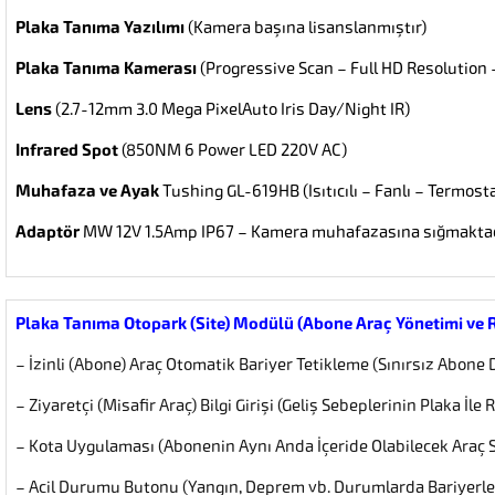
Plaka Tanıma Yazılımı
(Kamera başına lisanslanmıştır)
Plaka Tanıma Kamerası
(Progressive Scan – Full HD Resolution –
Lens
(2.7-12mm 3.0 Mega PixelAuto Iris Day/Night IR)
Infrared Spot
(850NM 6 Power LED 220V AC)
Muhafaza ve Ayak
Tushing GL-619HB (Isıtıcılı – Fanlı – Termosta
Adaptör
MW 12V 1.5Amp IP67 – Kamera muhafazasına sığmakta
Plaka Tanıma Otopark (Site) Modülü (Abone Araç Yönetimi ve
– İzinli (Abone) Araç Otomatik Bariyer Tetikleme (Sınırsız Abone 
– Ziyaretçi (Misafir Araç) Bilgi Girişi (Geliş Sebeplerinin Plaka İl
– Kota Uygulaması (Abonenin Aynı Anda İçeride Olabilecek Araç S
– Acil Durumu Butonu (Yangın, Deprem vb. Durumlarda Bariyerle