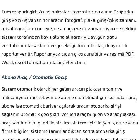
Tüm otopark giriş/çıkış noktaları kontrol altına alınır. Otoparka
giriş ve çıkış yapan her aracın fotoğraf, plaka, giriş/çıkış zamanı,
misafir araçların nereye, ne amaçla ve ne zaman ziyarete geldiği
sistem tarafından kayıt altına alınarak yıl, ay, gün bazlı
veritabanında saklanır ve gerektiği durumlarda çok ayrıntılı
raporlar verilir. Raporlar yazıcıdan çıktı alınabilir ve resimli PDF,
Word, excel formatlarında arşivlenebilir.
Abone Araç / Otomatik Geçiş
Sistem otomatik olarak her gelen aracın plakasını tanır ve
milisaniyeler mertebesinde abone olup olmadığını sorgular; araç
abone ise otomatik bariyer açılarak aracın otoparka girişi
sağlanır. Otomatik geçiş izni verilen araç bilgileri ve araç plakası,
araç sahibinin bilgileri ile birlikte sisteme girilir. Şahıs, daire yada
firma bilgileri sisteme tanımlandıktan sonra otoparka giriş
yapacağı bütün araçları sisteme dahil edilerek, kaç adet araç izni