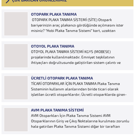
ÇOK BAKILAN ÜRÜNLERİMİZ
OTOPARK PLAKA TANIMA
OTOPARK PLAKA TANIMA SİSTEMİ (SİTE) Otopark
bariyerinizin araç plakanızı gördüğünde açılmasını ister
misiniz? “Hobi Plaka Tanıma Sistemi” kart, uzaktan
kumanda, OGS cihazı, etiket vb. ürünlere ihtiyaç duymaz,
aracınızın plakasının olması bariyerinizin otomatik açılması
OTOYOL PLAKA TANIMA
için yeterlidir… Plaka tanıma sistemi otoparklarda
OTOYOL PLAKA TANIMA SİSTEMİ KGYS (MOBESE)
sisteme...
projelerinde kullanılmaktadır. Emniyet teşkilatının
ihtiyaçları doğrultusunda geliştirilen sistem çalıntı ve
aranan araçların yakalanmasına olanak sağlamaktadır.
Otoyol uygulaması karayolunda seyir halinde bulunan
ÜCRETLI OTOPARK PLAKA TANIMA
araçların Plakalarının tanımlanmasına yönelik geliştirilen
TİCARİ OTOPARKLAR İÇİN PLAKA TANIMA Plaka Tanıma
bir yazılımdır. Sistem karayolları şeritlerine yerleştirilen
Sisteminin kullanım alanlarından biride ticari olarak
kameralar sayesinde alınan...
işletilen ücretli otoparklardır; Ücretli otoparklarda giren-
çıkan araçların takip edilmesi ve ön muhasebenin
tutulmasına yönelik bilgisayar kontrollü yazılım sistemidir.
AVM PLAKA TANIMA SISTEMI
Ücretin otopark girişinde araç tipine göre peşin alınması
AVM Otoparkları İçin Plaka Tanıma Sistemi AVM
ya...
Otoparklarının Giriş ve Çıkış Noktalarına kurulması zorunlu
hale getirilen Plaka Tanıma Sistemi diğer bir taraftan
da AVM Yönetimleri için büyük bir ihtiyaçtır. AVM