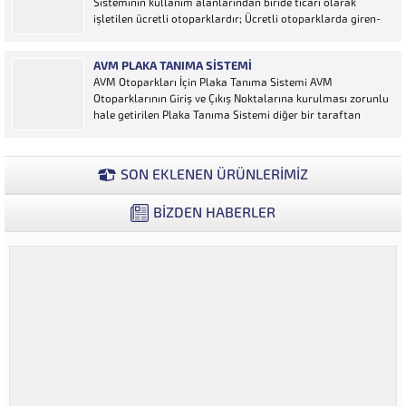
Sisteminin kullanım alanlarından biride ticari olarak
kameralar sayesinde alınan...
işletilen ücretli otoparklardır; Ücretli otoparklarda giren-
çıkan araçların takip edilmesi ve ön muhasebenin
tutulmasına yönelik bilgisayar kontrollü yazılım sistemidir.
AVM PLAKA TANIMA SISTEMI
Ücretin otopark girişinde araç tipine göre peşin alınması
AVM Otoparkları İçin Plaka Tanıma Sistemi AVM
ya...
Otoparklarının Giriş ve Çıkış Noktalarına kurulması zorunlu
hale getirilen Plaka Tanıma Sistemi diğer bir taraftan
da AVM Yönetimleri için büyük bir ihtiyaçtır. AVM
Yönetimleri Plaka Tanıma Sisteminden elde edecekleri
verilerle müşteri yoğunluk analizlerini çok ayrıntılı...
SON EKLENEN ÜRÜNLERİMİZ
BİZDEN HABERLER