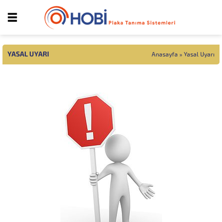
YASAL UYARI
Anasayfa
»
Yasal Uyarı