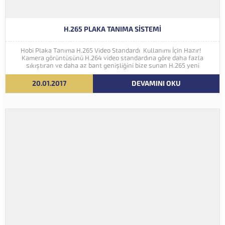
H.265 PLAKA TANIMA SISTEMI
Hobi Plaka Tanıma H.265 Video Standardı Kullanımı İçin Hazır!
Kamera görüntüsünü H.264 video standardına göre daha fazla
sıkıştıran ve daha az bant genişliğini bize sunan H.265 yeni
nesil kodlama teknolojisi Hobi Plaka Tanıma Sistemine eklenmiştir.
İleriki yıllarda 4K ve...
20.01.2017
DEVAMINI OKU