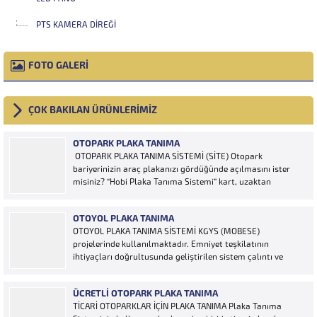
PTS KAMERA DIREĞI
FOTO GALERİ
ÇOK BAKILAN ÜRÜNLERİMİZ
OTOPARK PLAKA TANIMA
OTOPARK PLAKA TANIMA SİSTEMİ (SİTE) Otopark
bariyerinizin araç plakanızı gördüğünde açılmasını ister
misiniz? “Hobi Plaka Tanıma Sistemi” kart, uzaktan
kumanda, OGS cihazı, etiket vb. ürünlere ihtiyaç duymaz,
aracınızın plakasının olması bariyerinizin otomatik açılması
OTOYOL PLAKA TANIMA
için yeterlidir… Plaka tanıma sistemi otoparklarda
OTOYOL PLAKA TANIMA SİSTEMİ KGYS (MOBESE)
sisteme...
projelerinde kullanılmaktadır. Emniyet teşkilatının
ihtiyaçları doğrultusunda geliştirilen sistem çalıntı ve
aranan araçların yakalanmasına olanak sağlamaktadır.
Otoyol uygulaması karayolunda seyir halinde bulunan
ÜCRETLI OTOPARK PLAKA TANIMA
araçların Plakalarının tanımlanmasına yönelik geliştirilen
TİCARİ OTOPARKLAR İÇİN PLAKA TANIMA Plaka Tanıma
bir yazılımdır. Sistem karayolları şeritlerine yerleştirilen