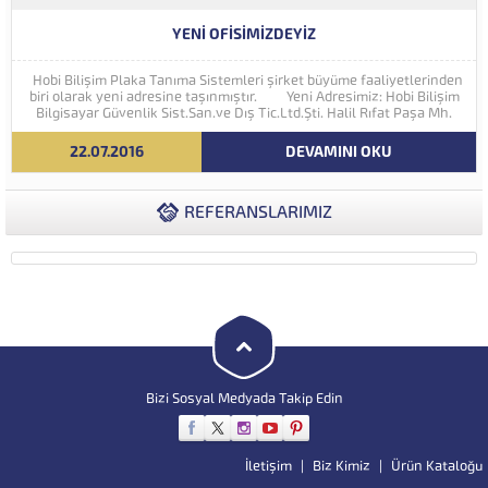
YENI OFISIMIZDEYIZ
Hobi Bilişim Plaka Tanıma Sistemleri şirket büyüme faaliyetlerinden
biri olarak yeni adresine taşınmıştır. Yeni Adresimiz: Hobi Bilişim
Bilgisayar Güvenlik Sist.San.ve Dış Tic.Ltd.Şti. Halil Rıfat Paşa Mh.
Perpa Ticaret Merkezi A Blok Kat:5 No:71-73 (34384) Şişli...
22.07.2016
DEVAMINI OKU
REFERANSLARIMIZ
Bizi Sosyal Medyada Takip Edin
İletişim
Biz Kimiz
Ürün Kataloğu