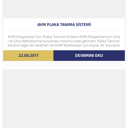
AVM PLAKA TANIMA SISTEMI
AVM Otoparkları İçin Plaka Tanıma Sistemi AVM Otoparklarının Giriş
ve Çıkış Noktalarına kurulması zorunlu hale getirilen Plaka Tanıma
Sistemi diğer bir taraftan da AVM Yönetimleri için büyük bir ihtiyaçtır.
AVM Yönetimleri Plaka Tanıma Sisteminden elde edecekleri verilerle
müşteri yoğunluk analizlerini çok ayrıntılı...
22.06.2017
DEVAMINI OKU