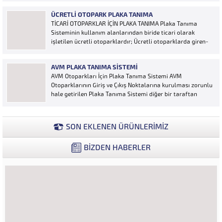
Otoyol uygulaması karayolunda seyir halinde bulunan
ÜCRETLI OTOPARK PLAKA TANIMA
araçların Plakalarının tanımlanmasına yönelik geliştirilen
TİCARİ OTOPARKLAR İÇİN PLAKA TANIMA Plaka Tanıma
bir yazılımdır. Sistem karayolları şeritlerine yerleştirilen
Sisteminin kullanım alanlarından biride ticari olarak
kameralar sayesinde alınan...
işletilen ücretli otoparklardır; Ücretli otoparklarda giren-
çıkan araçların takip edilmesi ve ön muhasebenin
tutulmasına yönelik bilgisayar kontrollü yazılım sistemidir.
AVM PLAKA TANIMA SISTEMI
Ücretin otopark girişinde araç tipine göre peşin alınması
AVM Otoparkları İçin Plaka Tanıma Sistemi AVM
ya...
Otoparklarının Giriş ve Çıkış Noktalarına kurulması zorunlu
hale getirilen Plaka Tanıma Sistemi diğer bir taraftan
da AVM Yönetimleri için büyük bir ihtiyaçtır. AVM
Yönetimleri Plaka Tanıma Sisteminden elde edecekleri
verilerle müşteri yoğunluk analizlerini çok ayrıntılı...
SON EKLENEN ÜRÜNLERİMİZ
BİZDEN HABERLER