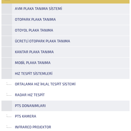
edecekleri verilerle müşteri
açık ve kapalı otopark gibi
yoğunluk analizlerini çok
kontrollü alanların giriş ve...
AVM PLAKA TANIMA SISTEMI
ayrıntılı...
OTOPARK PLAKA TANIMA
OTOYOL PLAKA TANIMA
ÜCRETLI OTOPARK PLAKA TANIMA
KANTAR PLAKA TANIMA
MOBIL PLAKA TANIMA
HIZ TESPIT SISTEMLERI
ORTALAMA HIZ İHLAL TESPIT SISTEMI
RADAR HIZ TESPIT
PTS DONANIMLARI
PTS KAMERA
INFRARED PROJEKTOR