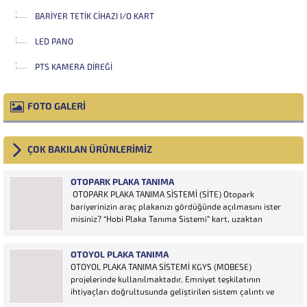
BARIYER TETIK CIHAZI I/O KART
LED PANO
PTS KAMERA DIREĞI
FOTO GALERİ
ÇOK BAKILAN ÜRÜNLERİMİZ
OTOPARK PLAKA TANIMA
OTOPARK PLAKA TANIMA SİSTEMİ (SİTE) Otopark
bariyerinizin araç plakanızı gördüğünde açılmasını ister
misiniz? “Hobi Plaka Tanıma Sistemi” kart, uzaktan
kumanda, OGS cihazı, etiket vb. ürünlere ihtiyaç duymaz,
aracınızın plakasının olması bariyerinizin otomatik açılması
OTOYOL PLAKA TANIMA
için yeterlidir… Plaka tanıma sistemi otoparklarda
OTOYOL PLAKA TANIMA SİSTEMİ KGYS (MOBESE)
sisteme...
projelerinde kullanılmaktadır. Emniyet teşkilatının
ihtiyaçları doğrultusunda geliştirilen sistem çalıntı ve
aranan araçların yakalanmasına olanak sağlamaktadır.