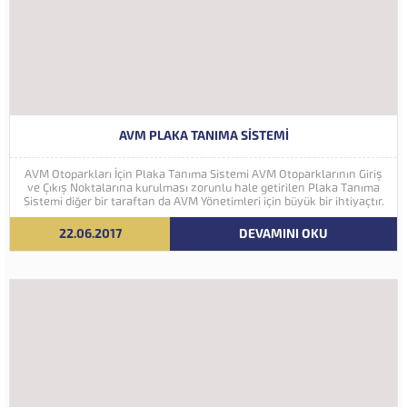
AVM PLAKA TANIMA SISTEMI
AVM Otoparkları İçin Plaka Tanıma Sistemi AVM Otoparklarının Giriş
ve Çıkış Noktalarına kurulması zorunlu hale getirilen Plaka Tanıma
Sistemi diğer bir taraftan da AVM Yönetimleri için büyük bir ihtiyaçtır.
AVM Yönetimleri Plaka Tanıma Sisteminden elde edecekleri verilerle
müşteri yoğunluk analizlerini çok ayrıntılı...
22.06.2017
DEVAMINI OKU