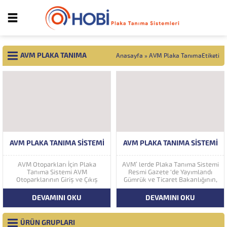
AVM PLAKA TANIMA
Anasayfa
»
AVM Plaka TanımaEtiketi
AVM PLAKA TANIMA SISTEMI
AVM PLAKA TANIMA SISTEMI
AVM Otoparkları İçin Plaka
AVM’ lerde Plaka Tanıma Sistemi
Tanıma Sistemi AVM
Resmi Gazete ‘de Yayımlandı
Otoparklarının Giriş ve Çıkış
Gümrük ve Ticaret Bakanlığının,
Noktalarına kurulması zorunlu
“Alışveriş Merkezleri̇ Hakkında
hale getirilen Plaka Tanıma
Yönetmelikte Değişiklik
DEVAMINI OKU
DEVAMINI OKU
Sistemi diğer bir taraftan da AVM
Yapılmasına Dair Yönetmelik”
Yönetimleri için büyük bir
Resmi Gazete ‘de yayımlandı.
ihtiyaçtır. AVM Yönetimleri Plaka
Alışveriş merkezlerinde
ÜRÜN GRUPLARI
Tanıma Sisteminden elde
(AVM) taşıtla giriş çıkış yapılan