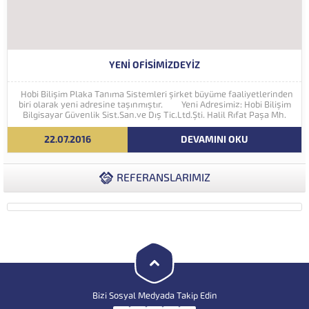
YENI OFISIMIZDEYIZ
Hobi Bilişim Plaka Tanıma Sistemleri şirket büyüme faaliyetlerinden
biri olarak yeni adresine taşınmıştır. Yeni Adresimiz: Hobi Bilişim
Bilgisayar Güvenlik Sist.San.ve Dış Tic.Ltd.Şti. Halil Rıfat Paşa Mh.
Perpa Ticaret Merkezi A Blok Kat:5 No:71-73 (34384) Şişli...
22.07.2016
DEVAMINI OKU
REFERANSLARIMIZ
Bizi Sosyal Medyada Takip Edin