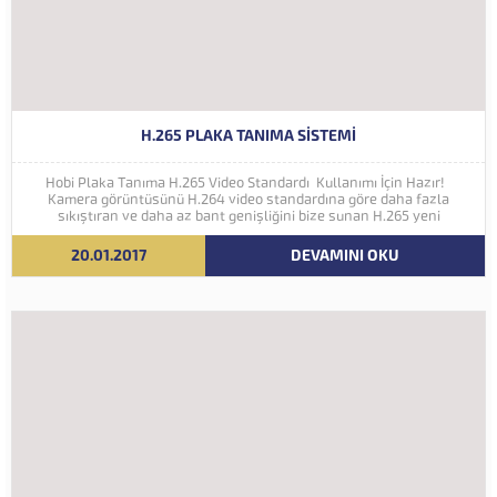
H.265 PLAKA TANIMA SISTEMI
Hobi Plaka Tanıma H.265 Video Standardı Kullanımı İçin Hazır!
Kamera görüntüsünü H.264 video standardına göre daha fazla
sıkıştıran ve daha az bant genişliğini bize sunan H.265 yeni
nesil kodlama teknolojisi Hobi Plaka Tanıma Sistemine eklenmiştir.
İleriki yıllarda 4K ve...
20.01.2017
DEVAMINI OKU