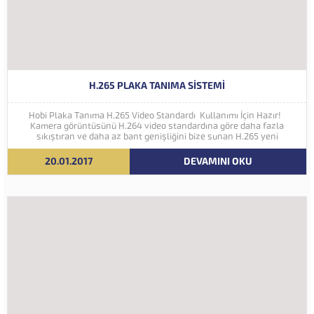
H.265 PLAKA TANIMA SISTEMI
Hobi Plaka Tanıma H.265 Video Standardı Kullanımı İçin Hazır!
Kamera görüntüsünü H.264 video standardına göre daha fazla
sıkıştıran ve daha az bant genişliğini bize sunan H.265 yeni
nesil kodlama teknolojisi Hobi Plaka Tanıma Sistemine eklenmiştir.
İleriki yıllarda 4K ve...
20.01.2017
DEVAMINI OKU