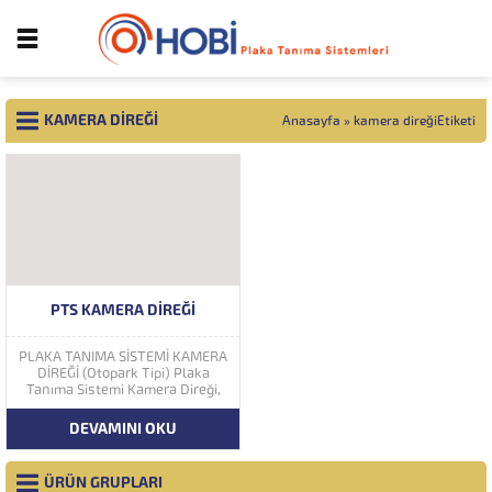
KAMERA DIREĞI
Anasayfa
»
kamera direğiEtiketi
PTS KAMERA DIREĞI
PLAKA TANIMA SİSTEMİ KAMERA
DİREĞİ (Otopark Tipi) Plaka
Tanıma Sistemi Kamera Direği,
150 cm boyunda, muhafaza
montajına birebir uygun olarak
DEVAMINI OKU
tasarlanmıştır. 150 cm
yüksekliğinde, ayarlanabilir
dairesel flanşlı, paslanmaya
ÜRÜN GRUPLARI
karşı elektrostatik boyalı, sert