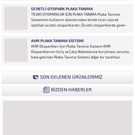
Otoyol uygulaması karayolunda seyir halinde bulunan
ÜCRETLI OTOPARK PLAKA TANIMA
araçların Plakalarının tanımlanmasına yönelik geliştirilen
TİCARİ OTOPARKLAR İÇİN PLAKA TANIMA Plaka Tanıma
bir yazılımdır. Sistem karayolları şeritlerine yerleştirilen
Sisteminin kullanım alanlarından biride ticari olarak
kameralar sayesinde alınan...
işletilen ücretli otoparklardır; Ücretli otoparklarda giren-
çıkan araçların takip edilmesi ve ön muhasebenin
tutulmasına yönelik bilgisayar kontrollü yazılım sistemidir.
AVM PLAKA TANIMA SISTEMI
Ücretin otopark girişinde araç tipine göre peşin alınması
AVM Otoparkları İçin Plaka Tanıma Sistemi AVM
ya...
Otoparklarının Giriş ve Çıkış Noktalarına kurulması zorunlu
hale getirilen Plaka Tanıma Sistemi diğer bir taraftan
da AVM Yönetimleri için büyük bir ihtiyaçtır. AVM
Yönetimleri Plaka Tanıma Sisteminden elde edecekleri
verilerle müşteri yoğunluk analizlerini çok ayrıntılı...
SON EKLENEN ÜRÜNLERİMİZ
BİZDEN HABERLER