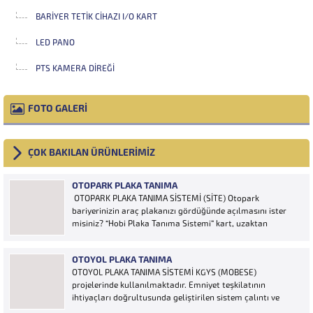
BARIYER TETIK CIHAZI I/O KART
LED PANO
PTS KAMERA DIREĞI
FOTO GALERİ
ÇOK BAKILAN ÜRÜNLERİMİZ
OTOPARK PLAKA TANIMA
OTOPARK PLAKA TANIMA SİSTEMİ (SİTE) Otopark
bariyerinizin araç plakanızı gördüğünde açılmasını ister
misiniz? “Hobi Plaka Tanıma Sistemi” kart, uzaktan
kumanda, OGS cihazı, etiket vb. ürünlere ihtiyaç duymaz,
aracınızın plakasının olması bariyerinizin otomatik açılması
OTOYOL PLAKA TANIMA
için yeterlidir… Plaka tanıma sistemi otoparklarda
OTOYOL PLAKA TANIMA SİSTEMİ KGYS (MOBESE)
sisteme...
projelerinde kullanılmaktadır. Emniyet teşkilatının
ihtiyaçları doğrultusunda geliştirilen sistem çalıntı ve
aranan araçların yakalanmasına olanak sağlamaktadır.