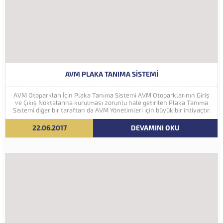
AVM PLAKA TANIMA SISTEMI
AVM Otoparkları İçin Plaka Tanıma Sistemi AVM Otoparklarının Giriş
ve Çıkış Noktalarına kurulması zorunlu hale getirilen Plaka Tanıma
Sistemi diğer bir taraftan da AVM Yönetimleri için büyük bir ihtiyaçtır.
AVM Yönetimleri Plaka Tanıma Sisteminden elde edecekleri verilerle
müşteri yoğunluk analizlerini çok ayrıntılı...
22.06.2017
DEVAMINI OKU