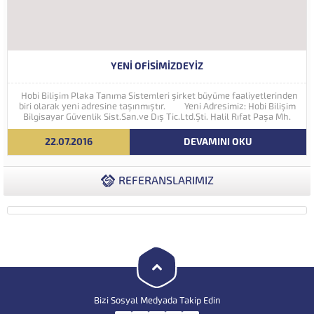
YENI OFISIMIZDEYIZ
Hobi Bilişim Plaka Tanıma Sistemleri şirket büyüme faaliyetlerinden
biri olarak yeni adresine taşınmıştır. Yeni Adresimiz: Hobi Bilişim
Bilgisayar Güvenlik Sist.San.ve Dış Tic.Ltd.Şti. Halil Rıfat Paşa Mh.
Perpa Ticaret Merkezi A Blok Kat:5 No:71-73 (34384) Şişli...
22.07.2016
DEVAMINI OKU
REFERANSLARIMIZ
Bizi Sosyal Medyada Takip Edin