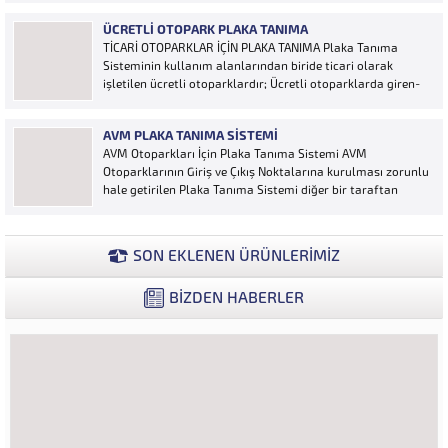
Otoyol uygulaması karayolunda seyir halinde bulunan
ÜCRETLI OTOPARK PLAKA TANIMA
araçların Plakalarının tanımlanmasına yönelik geliştirilen
TİCARİ OTOPARKLAR İÇİN PLAKA TANIMA Plaka Tanıma
bir yazılımdır. Sistem karayolları şeritlerine yerleştirilen
Sisteminin kullanım alanlarından biride ticari olarak
kameralar sayesinde alınan...
işletilen ücretli otoparklardır; Ücretli otoparklarda giren-
çıkan araçların takip edilmesi ve ön muhasebenin
tutulmasına yönelik bilgisayar kontrollü yazılım sistemidir.
AVM PLAKA TANIMA SISTEMI
Ücretin otopark girişinde araç tipine göre peşin alınması
AVM Otoparkları İçin Plaka Tanıma Sistemi AVM
ya...
Otoparklarının Giriş ve Çıkış Noktalarına kurulması zorunlu
hale getirilen Plaka Tanıma Sistemi diğer bir taraftan
da AVM Yönetimleri için büyük bir ihtiyaçtır. AVM
Yönetimleri Plaka Tanıma Sisteminden elde edecekleri
verilerle müşteri yoğunluk analizlerini çok ayrıntılı...
SON EKLENEN ÜRÜNLERİMİZ
BİZDEN HABERLER