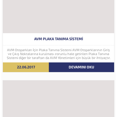
AVM PLAKA TANIMA SISTEMI
AVM Otoparkları İçin Plaka Tanıma Sistemi AVM Otoparklarının Giriş
ve Çıkış Noktalarına kurulması zorunlu hale getirilen Plaka Tanıma
Sistemi diğer bir taraftan da AVM Yönetimleri için büyük bir ihtiyaçtır.
AVM Yönetimleri Plaka Tanıma Sisteminden elde edecekleri verilerle
müşteri yoğunluk analizlerini çok ayrıntılı...
22.06.2017
DEVAMINI OKU