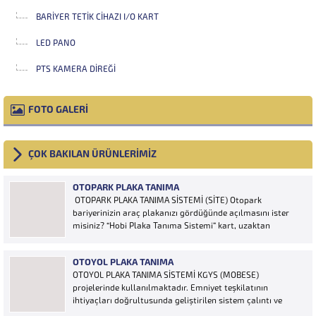
BARIYER TETIK CIHAZI I/O KART
LED PANO
PTS KAMERA DIREĞI
FOTO GALERİ
ÇOK BAKILAN ÜRÜNLERİMİZ
OTOPARK PLAKA TANIMA
OTOPARK PLAKA TANIMA SİSTEMİ (SİTE) Otopark
bariyerinizin araç plakanızı gördüğünde açılmasını ister
misiniz? “Hobi Plaka Tanıma Sistemi” kart, uzaktan
kumanda, OGS cihazı, etiket vb. ürünlere ihtiyaç duymaz,
aracınızın plakasının olması bariyerinizin otomatik açılması
OTOYOL PLAKA TANIMA
için yeterlidir… Plaka tanıma sistemi otoparklarda
OTOYOL PLAKA TANIMA SİSTEMİ KGYS (MOBESE)
sisteme...
projelerinde kullanılmaktadır. Emniyet teşkilatının
ihtiyaçları doğrultusunda geliştirilen sistem çalıntı ve
aranan araçların yakalanmasına olanak sağlamaktadır.