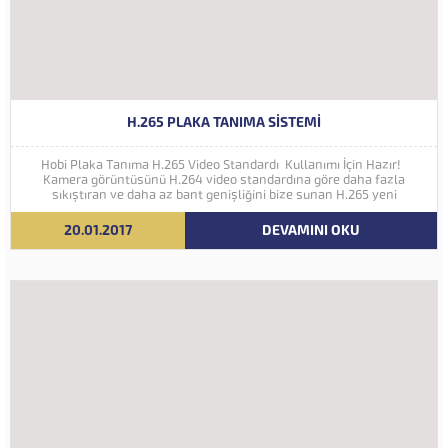
H.265 PLAKA TANIMA SISTEMI
Hobi Plaka Tanıma H.265 Video Standardı Kullanımı İçin Hazır!
Kamera görüntüsünü H.264 video standardına göre daha fazla
sıkıştıran ve daha az bant genişliğini bize sunan H.265 yeni
nesil kodlama teknolojisi Hobi Plaka Tanıma Sistemine eklenmiştir.
İleriki yıllarda 4K ve...
20.01.2017
DEVAMINI OKU