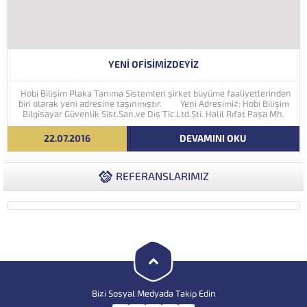
YENI OFISIMIZDEYIZ
Hobi Bilişim Plaka Tanıma Sistemleri şirket büyüme faaliyetlerinden
biri olarak yeni adresine taşınmıştır. Yeni Adresimiz: Hobi Bilişim
Bilgisayar Güvenlik Sist.San.ve Dış Tic.Ltd.Şti. Halil Rıfat Paşa Mh.
Perpa Ticaret Merkezi A Blok Kat:5 No:71-73 (34384) Şişli...
22.07.2016
DEVAMINI OKU
REFERANSLARIMIZ
Bizi Sosyal Medyada Takip Edin