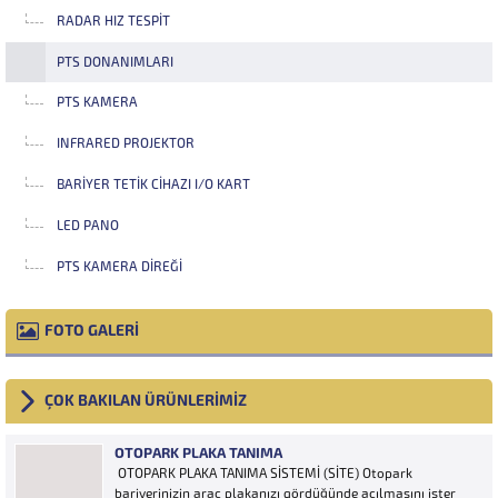
RADAR HIZ TESPIT
PTS DONANIMLARI
PTS KAMERA
INFRARED PROJEKTOR
BARIYER TETIK CIHAZI I/O KART
LED PANO
PTS KAMERA DIREĞI
FOTO GALERİ
ÇOK BAKILAN ÜRÜNLERİMİZ
OTOPARK PLAKA TANIMA
OTOPARK PLAKA TANIMA SİSTEMİ (SİTE) Otopark
bariyerinizin araç plakanızı gördüğünde açılmasını ister