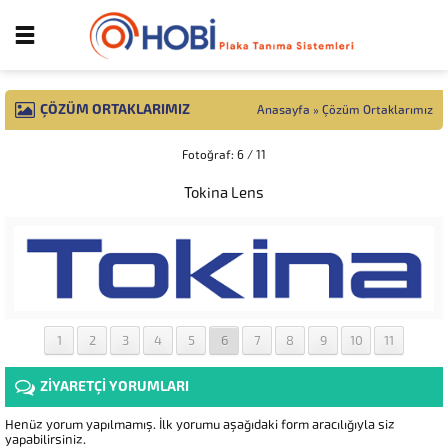
ÇÖZÜM ORTAKLARIMIZ
Anasayfa
»
Çözüm Ortaklarımız
Fotoğraf: 6 / 11
Tokina Lens
1
2
3
4
5
6
7
8
9
10
11
ZİYARETÇİ YORUMLARI
Henüz yorum yapılmamış. İlk yorumu aşağıdaki form aracılığıyla siz
yapabilirsiniz.