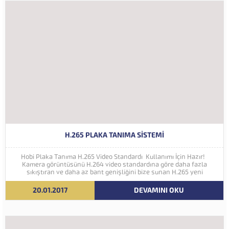
H.265 PLAKA TANIMA SISTEMI
Hobi Plaka Tanıma H.265 Video Standardı Kullanımı İçin Hazır!
Kamera görüntüsünü H.264 video standardına göre daha fazla
sıkıştıran ve daha az bant genişliğini bize sunan H.265 yeni
nesil kodlama teknolojisi Hobi Plaka Tanıma Sistemine eklenmiştir.
İleriki yıllarda 4K ve...
20.01.2017
DEVAMINI OKU