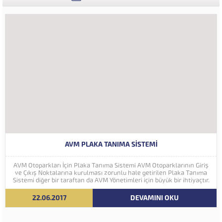
AVM PLAKA TANIMA SISTEMI
AVM Otoparkları İçin Plaka Tanıma Sistemi AVM Otoparklarının Giriş
ve Çıkış Noktalarına kurulması zorunlu hale getirilen Plaka Tanıma
Sistemi diğer bir taraftan da AVM Yönetimleri için büyük bir ihtiyaçtır.
AVM Yönetimleri Plaka Tanıma Sisteminden elde edecekleri verilerle
müşteri yoğunluk analizlerini çok ayrıntılı...
22.06.2017
DEVAMINI OKU