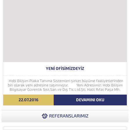
YENI OFISIMIZDEYIZ
Hobi Bilişim Plaka Tanıma Sistemleri şirket büyüme faaliyetlerinden
biri olarak yeni adresine taşınmıştır. Yeni Adresimiz: Hobi Bilişim
Bilgisayar Güvenlik Sist.San.ve Dış Tic.Ltd.Şti. Halil Rıfat Paşa Mh.
Perpa Ticaret Merkezi A Blok Kat:5 No:71-73 (34384) Şişli...
22.07.2016
DEVAMINI OKU
REFERANSLARIMIZ