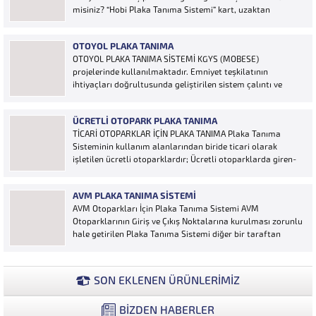
misiniz? “Hobi Plaka Tanıma Sistemi” kart, uzaktan
kumanda, OGS cihazı, etiket vb. ürünlere ihtiyaç duymaz,
aracınızın plakasının olması bariyerinizin otomatik açılması
OTOYOL PLAKA TANIMA
için yeterlidir… Plaka tanıma sistemi otoparklarda
OTOYOL PLAKA TANIMA SİSTEMİ KGYS (MOBESE)
sisteme...
projelerinde kullanılmaktadır. Emniyet teşkilatının
ihtiyaçları doğrultusunda geliştirilen sistem çalıntı ve
aranan araçların yakalanmasına olanak sağlamaktadır.
Otoyol uygulaması karayolunda seyir halinde bulunan
ÜCRETLI OTOPARK PLAKA TANIMA
araçların Plakalarının tanımlanmasına yönelik geliştirilen
TİCARİ OTOPARKLAR İÇİN PLAKA TANIMA Plaka Tanıma
bir yazılımdır. Sistem karayolları şeritlerine yerleştirilen
Sisteminin kullanım alanlarından biride ticari olarak
kameralar sayesinde alınan...
işletilen ücretli otoparklardır; Ücretli otoparklarda giren-
çıkan araçların takip edilmesi ve ön muhasebenin
tutulmasına yönelik bilgisayar kontrollü yazılım sistemidir.
AVM PLAKA TANIMA SISTEMI
Ücretin otopark girişinde araç tipine göre peşin alınması
AVM Otoparkları İçin Plaka Tanıma Sistemi AVM
ya...
Otoparklarının Giriş ve Çıkış Noktalarına kurulması zorunlu
hale getirilen Plaka Tanıma Sistemi diğer bir taraftan
da AVM Yönetimleri için büyük bir ihtiyaçtır. AVM
Yönetimleri Plaka Tanıma Sisteminden elde edecekleri
verilerle müşteri yoğunluk analizlerini çok ayrıntılı...
SON EKLENEN ÜRÜNLERİMİZ
BİZDEN HABERLER