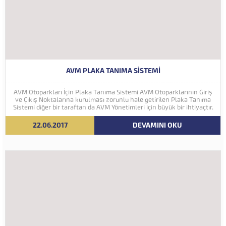
AVM PLAKA TANIMA SISTEMI
AVM Otoparkları İçin Plaka Tanıma Sistemi AVM Otoparklarının Giriş
ve Çıkış Noktalarına kurulması zorunlu hale getirilen Plaka Tanıma
Sistemi diğer bir taraftan da AVM Yönetimleri için büyük bir ihtiyaçtır.
AVM Yönetimleri Plaka Tanıma Sisteminden elde edecekleri verilerle
müşteri yoğunluk analizlerini çok ayrıntılı...
22.06.2017
DEVAMINI OKU