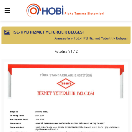
TSE-HYB HIZMET YETERLILIK BELGESI
Anasayfa
»
TSE-HYB Hizmet Yeterlilik Belgesi
Fotoğraf: 1 / 2