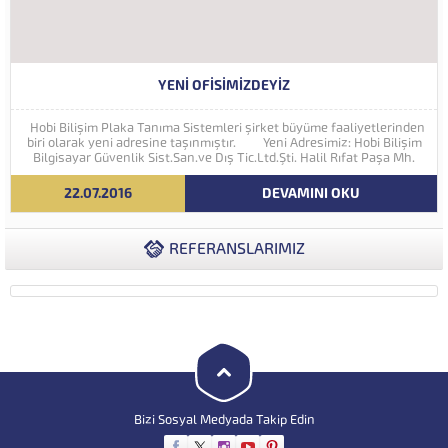
YENI OFISIMIZDEYIZ
Hobi Bilişim Plaka Tanıma Sistemleri şirket büyüme faaliyetlerinden
biri olarak yeni adresine taşınmıştır. Yeni Adresimiz: Hobi Bilişim
Bilgisayar Güvenlik Sist.San.ve Dış Tic.Ltd.Şti. Halil Rıfat Paşa Mh.
Perpa Ticaret Merkezi A Blok Kat:5 No:71-73 (34384) Şişli...
22.07.2016
DEVAMINI OKU
REFERANSLARIMIZ
Bizi Sosyal Medyada Takip Edin