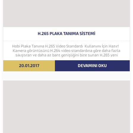
H.265 PLAKA TANIMA SISTEMI
Hobi Plaka Tanıma H.265 Video Standardı Kullanımı İçin Hazır!
Kamera görüntüsünü H.264 video standardına göre daha fazla
sıkıştıran ve daha az bant genişliğini bize sunan H.265 yeni
nesil kodlama teknolojisi Hobi Plaka Tanıma Sistemine eklenmiştir.
İleriki yıllarda 4K ve...
20.01.2017
DEVAMINI OKU