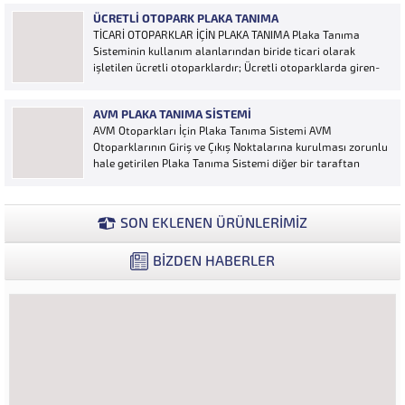
Otoyol uygulaması karayolunda seyir halinde bulunan
ÜCRETLI OTOPARK PLAKA TANIMA
araçların Plakalarının tanımlanmasına yönelik geliştirilen
TİCARİ OTOPARKLAR İÇİN PLAKA TANIMA Plaka Tanıma
bir yazılımdır. Sistem karayolları şeritlerine yerleştirilen
Sisteminin kullanım alanlarından biride ticari olarak
kameralar sayesinde alınan...
işletilen ücretli otoparklardır; Ücretli otoparklarda giren-
çıkan araçların takip edilmesi ve ön muhasebenin
tutulmasına yönelik bilgisayar kontrollü yazılım sistemidir.
AVM PLAKA TANIMA SISTEMI
Ücretin otopark girişinde araç tipine göre peşin alınması
AVM Otoparkları İçin Plaka Tanıma Sistemi AVM
ya...
Otoparklarının Giriş ve Çıkış Noktalarına kurulması zorunlu
hale getirilen Plaka Tanıma Sistemi diğer bir taraftan
da AVM Yönetimleri için büyük bir ihtiyaçtır. AVM
Yönetimleri Plaka Tanıma Sisteminden elde edecekleri
verilerle müşteri yoğunluk analizlerini çok ayrıntılı...
SON EKLENEN ÜRÜNLERİMİZ
BİZDEN HABERLER