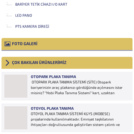
BARIYER TETIK CIHAZI I/O KART
LED PANO
PTS KAMERA DIREĞI
FOTO GALERİ
ÇOK BAKILAN ÜRÜNLERİMİZ
OTOPARK PLAKA TANIMA
OTOPARK PLAKA TANIMA SİSTEMİ (SİTE) Otopark
bariyerinizin araç plakanızı gördüğünde açılmasını ister
misiniz? “Hobi Plaka Tanıma Sistemi” kart, uzaktan
kumanda, OGS cihazı, etiket vb. ürünlere ihtiyaç duymaz,
aracınızın plakasının olması bariyerinizin otomatik açılması
OTOYOL PLAKA TANIMA
için yeterlidir… Plaka tanıma sistemi otoparklarda
OTOYOL PLAKA TANIMA SİSTEMİ KGYS (MOBESE)
sisteme...
projelerinde kullanılmaktadır. Emniyet teşkilatının
ihtiyaçları doğrultusunda geliştirilen sistem çalıntı ve
aranan araçların yakalanmasına olanak sağlamaktadır.