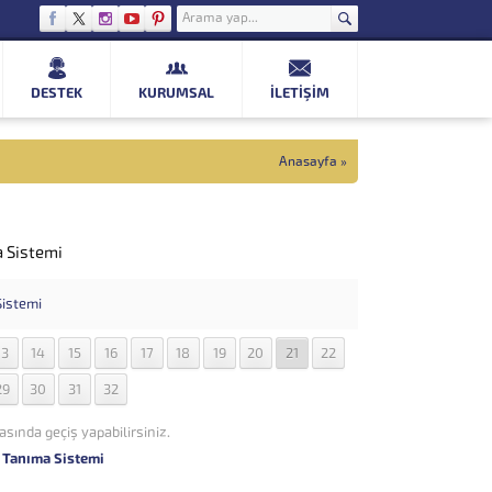
DESTEK
KURUMSAL
İLETIŞIM
Anasayfa
»
a Sistemi
13
14
15
16
17
18
19
20
21
22
29
30
31
32
asında geçiş yapabilirsiniz.
a Tanıma Sistemi