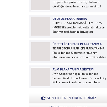
Otopark bariyerinizin araç plakanızı
gördüğünde açılmasını ister misiniz?
“Hobi Plaka Tanıma Sistemi” kart,
uzaktan kumanda, OGS cihazı, etiket vb.
OTOYOL PLAKA TANIMA
ürünlere ihtiyaç duymaz, aracınızın
OTOYOL PLAKA TANIMA SİSTEMİ KGYS
plakasının olması bariyerinizin otomatik
(MOBESE) projelerinde kullanılmaktadır.
açılması için yeterlidir… Plaka tanıma
Emniyet teşkilatının ihtiyaçları
sistemi otoparklarda sisteme...
doğrultusunda geliştirilen sistem çalıntı
ve aranan araçların yakalanmasına
ÜCRETLI OTOPARK PLAKA TANIMA
olanak sağlamaktadır. Otoyol
TİCARİ OTOPARKLAR İÇİN PLAKA TANIMA
uygulaması karayolunda seyir halinde
Plaka Tanıma Sisteminin kullanım
bulunan araçların Plakalarının
alanlarından biride ticari olarak işletilen
tanımlanmasına yönelik geliştirilen bir
ücretli otoparklardır; Ücretli
yazılımdır. Sistem karayolları şeritlerine
otoparklarda giren-çıkan araçların takip
yerleştirilen kameralar sayesinde
AVM PLAKA TANIMA SISTEMI
edilmesi ve ön muhasebenin
alınan...
AVM Otoparkları İçin Plaka Tanıma
tutulmasına yönelik bilgisayar kontrollü
Sistemi AVM Otoparklarının Giriş ve Çıkış
yazılım sistemidir. Ücretin otopark
Noktalarına kurulması zorunlu hale
girişinde araç tipine göre peşin alınması
getirilen Plaka Tanıma Sistemi diğer bir
ya...
taraftan da AVM Yönetimleri için büyük
bir ihtiyaçtır. AVM Yönetimleri Plaka
SON EKLENEN ÜRÜNLERİMİZ
Tanıma Sisteminden elde edecekleri
verilerle müşteri yoğunluk analizlerini