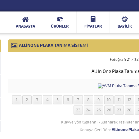
ANASAYFA
ÜRÜNLER
FIYATLAR
BAYİLİK
ALLINONE PLAKA TANIMA SISTEMI
Fotoğraf: 21 / 32
All In One Plaka Tanım
1
2
3
4
5
6
7
8
9
10
11
12
23
24
25
26
27
28
Klavye yön tuşlarını kullanarak resimler ar
Allinone Plak
Konuya Geri Dön: