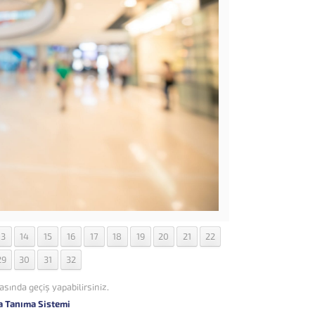
13
14
15
16
17
18
19
20
21
22
29
30
31
32
asında geçiş yapabilirsiniz.
a Tanıma Sistemi