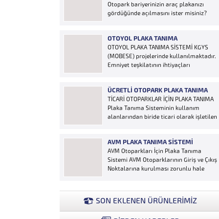
Otopark bariyerinizin araç plakanızı
gördüğünde açılmasını ister misiniz?
“Hobi Plaka Tanıma Sistemi” kart,
uzaktan kumanda, OGS cihazı, etiket vb.
OTOYOL PLAKA TANIMA
ürünlere ihtiyaç duymaz, aracınızın
OTOYOL PLAKA TANIMA SİSTEMİ KGYS
plakasının olması bariyerinizin otomatik
(MOBESE) projelerinde kullanılmaktadır.
açılması için yeterlidir… Plaka tanıma
Emniyet teşkilatının ihtiyaçları
sistemi otoparklarda sisteme...
doğrultusunda geliştirilen sistem çalıntı
ve aranan araçların yakalanmasına
ÜCRETLI OTOPARK PLAKA TANIMA
olanak sağlamaktadır. Otoyol
TİCARİ OTOPARKLAR İÇİN PLAKA TANIMA
uygulaması karayolunda seyir halinde
Plaka Tanıma Sisteminin kullanım
bulunan araçların Plakalarının
alanlarından biride ticari olarak işletilen
tanımlanmasına yönelik geliştirilen bir
ücretli otoparklardır; Ücretli
yazılımdır. Sistem karayolları şeritlerine
otoparklarda giren-çıkan araçların takip
yerleştirilen kameralar sayesinde
AVM PLAKA TANIMA SISTEMI
edilmesi ve ön muhasebenin
alınan...
AVM Otoparkları İçin Plaka Tanıma
tutulmasına yönelik bilgisayar kontrollü
Sistemi AVM Otoparklarının Giriş ve Çıkış
yazılım sistemidir. Ücretin otopark
Noktalarına kurulması zorunlu hale
girişinde araç tipine göre peşin alınması
getirilen Plaka Tanıma Sistemi diğer bir
ya...
taraftan da AVM Yönetimleri için büyük
bir ihtiyaçtır. AVM Yönetimleri Plaka
SON EKLENEN ÜRÜNLERİMİZ
Tanıma Sisteminden elde edecekleri
verilerle müşteri yoğunluk analizlerini