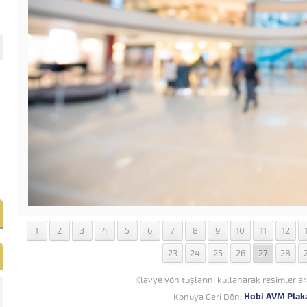
1
2
3
4
5
6
7
8
9
10
11
12
23
24
25
26
27
28
Klavye yön tuşlarını kullanarak resimler ar
Hobi AVM Plak
Konuya Geri Dön: