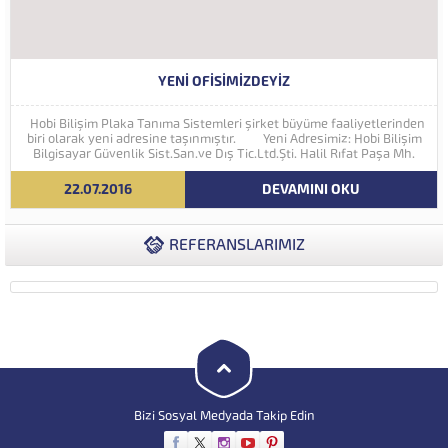
YENI OFISIMIZDEYIZ
Hobi Bilişim Plaka Tanıma Sistemleri şirket büyüme faaliyetlerinden
biri olarak yeni adresine taşınmıştır. Yeni Adresimiz: Hobi Bilişim
Bilgisayar Güvenlik Sist.San.ve Dış Tic.Ltd.Şti. Halil Rıfat Paşa Mh.
Perpa Ticaret Merkezi A Blok Kat:5 No:71-73 (34384) Şişli...
22.07.2016
DEVAMINI OKU
REFERANSLARIMIZ
Bizi Sosyal Medyada Takip Edin