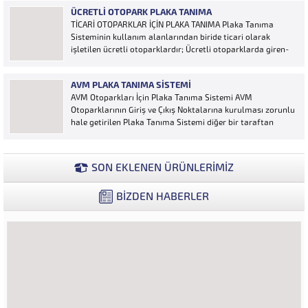
Otoyol uygulaması karayolunda seyir halinde bulunan
ÜCRETLI OTOPARK PLAKA TANIMA
araçların Plakalarının tanımlanmasına yönelik geliştirilen
TİCARİ OTOPARKLAR İÇİN PLAKA TANIMA Plaka Tanıma
bir yazılımdır. Sistem karayolları şeritlerine yerleştirilen
Sisteminin kullanım alanlarından biride ticari olarak
kameralar sayesinde alınan...
işletilen ücretli otoparklardır; Ücretli otoparklarda giren-
çıkan araçların takip edilmesi ve ön muhasebenin
tutulmasına yönelik bilgisayar kontrollü yazılım sistemidir.
AVM PLAKA TANIMA SISTEMI
Ücretin otopark girişinde araç tipine göre peşin alınması
AVM Otoparkları İçin Plaka Tanıma Sistemi AVM
ya...
Otoparklarının Giriş ve Çıkış Noktalarına kurulması zorunlu
hale getirilen Plaka Tanıma Sistemi diğer bir taraftan
da AVM Yönetimleri için büyük bir ihtiyaçtır. AVM
Yönetimleri Plaka Tanıma Sisteminden elde edecekleri
verilerle müşteri yoğunluk analizlerini çok ayrıntılı...
SON EKLENEN ÜRÜNLERİMİZ
BİZDEN HABERLER