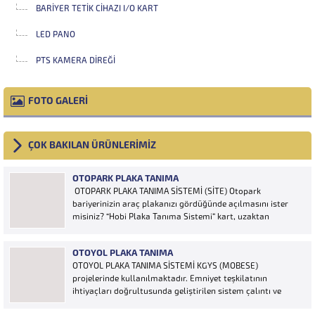
BARIYER TETIK CIHAZI I/O KART
LED PANO
PTS KAMERA DIREĞI
FOTO GALERİ
ÇOK BAKILAN ÜRÜNLERİMİZ
OTOPARK PLAKA TANIMA
OTOPARK PLAKA TANIMA SİSTEMİ (SİTE) Otopark
bariyerinizin araç plakanızı gördüğünde açılmasını ister
misiniz? “Hobi Plaka Tanıma Sistemi” kart, uzaktan
kumanda, OGS cihazı, etiket vb. ürünlere ihtiyaç duymaz,
aracınızın plakasının olması bariyerinizin otomatik açılması
OTOYOL PLAKA TANIMA
için yeterlidir… Plaka tanıma sistemi otoparklarda
OTOYOL PLAKA TANIMA SİSTEMİ KGYS (MOBESE)
sisteme...
projelerinde kullanılmaktadır. Emniyet teşkilatının
ihtiyaçları doğrultusunda geliştirilen sistem çalıntı ve
aranan araçların yakalanmasına olanak sağlamaktadır.