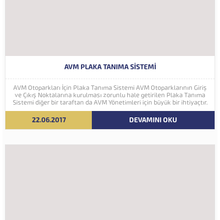
AVM PLAKA TANIMA SISTEMI
AVM Otoparkları İçin Plaka Tanıma Sistemi AVM Otoparklarının Giriş
ve Çıkış Noktalarına kurulması zorunlu hale getirilen Plaka Tanıma
Sistemi diğer bir taraftan da AVM Yönetimleri için büyük bir ihtiyaçtır.
AVM Yönetimleri Plaka Tanıma Sisteminden elde edecekleri verilerle
müşteri yoğunluk analizlerini çok ayrıntılı...
22.06.2017
DEVAMINI OKU