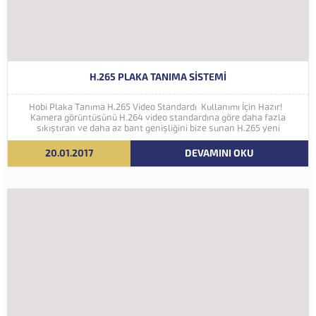
H.265 PLAKA TANIMA SISTEMI
Hobi Plaka Tanıma H.265 Video Standardı Kullanımı İçin Hazır!
Kamera görüntüsünü H.264 video standardına göre daha fazla
sıkıştıran ve daha az bant genişliğini bize sunan H.265 yeni
nesil kodlama teknolojisi Hobi Plaka Tanıma Sistemine eklenmiştir.
İleriki yıllarda 4K ve...
20.01.2017
DEVAMINI OKU