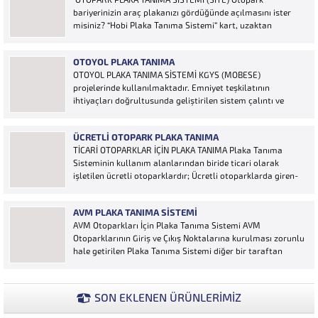
bariyerinizin araç plakanızı gördüğünde açılmasını ister
misiniz? “Hobi Plaka Tanıma Sistemi” kart, uzaktan
kumanda, OGS cihazı, etiket vb. ürünlere ihtiyaç duymaz,
aracınızın plakasının olması bariyerinizin otomatik açılması
OTOYOL PLAKA TANIMA
için yeterlidir… Plaka tanıma sistemi otoparklarda
OTOYOL PLAKA TANIMA SİSTEMİ KGYS (MOBESE)
sisteme...
projelerinde kullanılmaktadır. Emniyet teşkilatının
ihtiyaçları doğrultusunda geliştirilen sistem çalıntı ve
aranan araçların yakalanmasına olanak sağlamaktadır.
Otoyol uygulaması karayolunda seyir halinde bulunan
ÜCRETLI OTOPARK PLAKA TANIMA
araçların Plakalarının tanımlanmasına yönelik geliştirilen
TİCARİ OTOPARKLAR İÇİN PLAKA TANIMA Plaka Tanıma
bir yazılımdır. Sistem karayolları şeritlerine yerleştirilen
Sisteminin kullanım alanlarından biride ticari olarak
kameralar sayesinde alınan...
işletilen ücretli otoparklardır; Ücretli otoparklarda giren-
çıkan araçların takip edilmesi ve ön muhasebenin
tutulmasına yönelik bilgisayar kontrollü yazılım sistemidir.
AVM PLAKA TANIMA SISTEMI
Ücretin otopark girişinde araç tipine göre peşin alınması
AVM Otoparkları İçin Plaka Tanıma Sistemi AVM
ya...
Otoparklarının Giriş ve Çıkış Noktalarına kurulması zorunlu
hale getirilen Plaka Tanıma Sistemi diğer bir taraftan
da AVM Yönetimleri için büyük bir ihtiyaçtır. AVM
Yönetimleri Plaka Tanıma Sisteminden elde edecekleri
verilerle müşteri yoğunluk analizlerini çok ayrıntılı...
SON EKLENEN ÜRÜNLERİMİZ