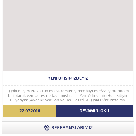
YENI OFISIMIZDEYIZ
Hobi Bilişim Plaka Tanıma Sistemleri şirket büyüme faaliyetlerinden
biri olarak yeni adresine taşınmıştır. Yeni Adresimiz: Hobi Bilişim
Bilgisayar Güvenlik Sist.San.ve Dış Tic.Ltd.Şti. Halil Rıfat Paşa Mh.
Perpa Ticaret Merkezi A Blok Kat:5 No:71-73 (34384) Şişli...
22.07.2016
DEVAMINI OKU
REFERANSLARIMIZ