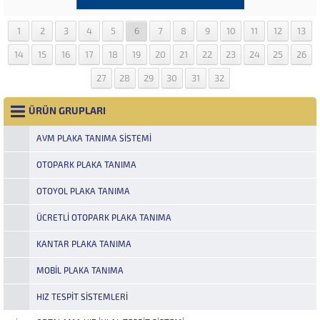
1
2
3
4
5
6
7
8
9
10
11
12
13
14
15
16
17
18
19
20
21
22
23
24
25
26
27
28
29
30
31
32
ÜRÜN GRUPLARI
AVM PLAKA TANIMA SISTEMI
OTOPARK PLAKA TANIMA
OTOYOL PLAKA TANIMA
ÜCRETLI OTOPARK PLAKA TANIMA
KANTAR PLAKA TANIMA
MOBIL PLAKA TANIMA
HIZ TESPIT SISTEMLERI