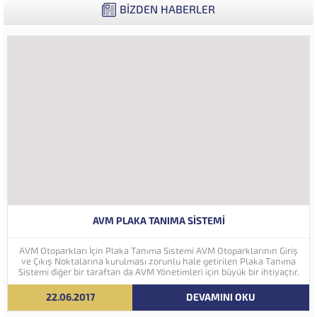
BİZDEN HABERLER
AVM PLAKA TANIMA SISTEMI
AVM Otoparkları İçin Plaka Tanıma Sistemi AVM Otoparklarının Giriş
ve Çıkış Noktalarına kurulması zorunlu hale getirilen Plaka Tanıma
Sistemi diğer bir taraftan da AVM Yönetimleri için büyük bir ihtiyaçtır.
AVM Yönetimleri Plaka Tanıma Sisteminden elde edecekleri verilerle
müşteri yoğunluk analizlerini çok ayrıntılı...
22.06.2017
DEVAMINI OKU