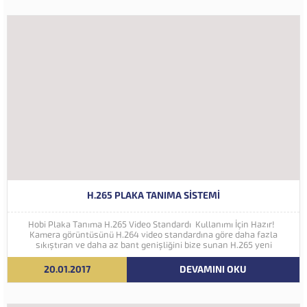
H.265 PLAKA TANIMA SISTEMI
Hobi Plaka Tanıma H.265 Video Standardı Kullanımı İçin Hazır!
Kamera görüntüsünü H.264 video standardına göre daha fazla
sıkıştıran ve daha az bant genişliğini bize sunan H.265 yeni
nesil kodlama teknolojisi Hobi Plaka Tanıma Sistemine eklenmiştir.
İleriki yıllarda 4K ve...
20.01.2017
DEVAMINI OKU