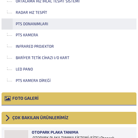
ORTALAMA HIZ İHLAL TESPIT SISTEMI
RADAR HIZ TESPIT
PTS DONANIMLARI
PTS KAMERA
INFRARED PROJEKTOR
BARIYER TETIK CIHAZI I/O KART
LED PANO
PTS KAMERA DIREĞI
FOTO GALERİ
ÇOK BAKILAN ÜRÜNLERİMİZ
OTOPARK PLAKA TANIMA
OTOPARK PLAKA TANIMA SİSTEMİ (SİTE) Otopark