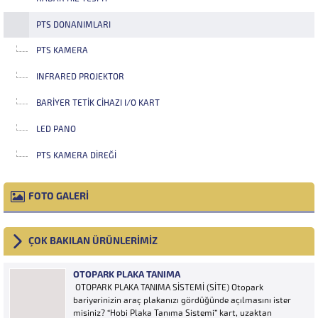
PTS DONANIMLARI
PTS KAMERA
INFRARED PROJEKTOR
BARIYER TETIK CIHAZI I/O KART
LED PANO
PTS KAMERA DIREĞI
FOTO GALERİ
ÇOK BAKILAN ÜRÜNLERİMİZ
OTOPARK PLAKA TANIMA
OTOPARK PLAKA TANIMA SİSTEMİ (SİTE) Otopark
bariyerinizin araç plakanızı gördüğünde açılmasını ister
misiniz? “Hobi Plaka Tanıma Sistemi” kart, uzaktan