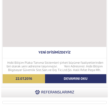
YENI OFISIMIZDEYIZ
Hobi Bilişim Plaka Tanıma Sistemleri şirket büyüme faaliyetlerinden
biri olarak yeni adresine taşınmıştır. Yeni Adresimiz: Hobi Bilişim
Bilgisayar Güvenlik Sist.San.ve Dış Tic.Ltd.Şti. Halil Rıfat Paşa Mh.
Perpa Ticaret Merkezi A Blok Kat:5 No:71-73 (34384) Şişli...
22.07.2016
DEVAMINI OKU
REFERANSLARIMIZ