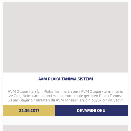
AVM PLAKA TANIMA SISTEMI
AVM Otoparkları İçin Plaka Tanıma Sistemi AVM Otoparklarının Giriş
ve Çıkış Noktalarına kurulması zorunlu hale getirilen Plaka Tanıma
Sistemi diğer bir taraftan da AVM Yönetimleri için büyük bir ihtiyaçtır.
AVM Yönetimleri Plaka Tanıma Sisteminden elde edecekleri verilerle
müşteri yoğunluk analizlerini çok ayrıntılı...
22.06.2017
DEVAMINI OKU