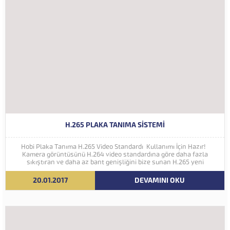
H.265 PLAKA TANIMA SISTEMI
Hobi Plaka Tanıma H.265 Video Standardı Kullanımı İçin Hazır!
Kamera görüntüsünü H.264 video standardına göre daha fazla
sıkıştıran ve daha az bant genişliğini bize sunan H.265 yeni
nesil kodlama teknolojisi Hobi Plaka Tanıma Sistemine eklenmiştir.
İleriki yıllarda 4K ve...
20.01.2017
DEVAMINI OKU