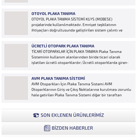
kumanda, OGS cihazı, etiket vb. ürünlere ihtiyaç duymaz,
aracınızın plakasının olması bariyerinizin otomatik açılması
OTOYOL PLAKA TANIMA
için yeterlidir… Plaka tanıma sistemi otoparklarda
OTOYOL PLAKA TANIMA SİSTEMİ KGYS (MOBESE)
sisteme...
projelerinde kullanılmaktadır. Emniyet teşkilatının
ihtiyaçları doğrultusunda geliştirilen sistem çalıntı ve
aranan araçların yakalanmasına olanak sağlamaktadır.
Otoyol uygulaması karayolunda seyir halinde bulunan
ÜCRETLI OTOPARK PLAKA TANIMA
araçların Plakalarının tanımlanmasına yönelik geliştirilen
TİCARİ OTOPARKLAR İÇİN PLAKA TANIMA Plaka Tanıma
bir yazılımdır. Sistem karayolları şeritlerine yerleştirilen
Sisteminin kullanım alanlarından biride ticari olarak
kameralar sayesinde alınan...
işletilen ücretli otoparklardır; Ücretli otoparklarda giren-
çıkan araçların takip edilmesi ve ön muhasebenin
tutulmasına yönelik bilgisayar kontrollü yazılım sistemidir.
AVM PLAKA TANIMA SISTEMI
Ücretin otopark girişinde araç tipine göre peşin alınması
AVM Otoparkları İçin Plaka Tanıma Sistemi AVM
ya...
Otoparklarının Giriş ve Çıkış Noktalarına kurulması zorunlu
hale getirilen Plaka Tanıma Sistemi diğer bir taraftan
da AVM Yönetimleri için büyük bir ihtiyaçtır. AVM
Yönetimleri Plaka Tanıma Sisteminden elde edecekleri
verilerle müşteri yoğunluk analizlerini çok ayrıntılı...
SON EKLENEN ÜRÜNLERİMİZ
BİZDEN HABERLER