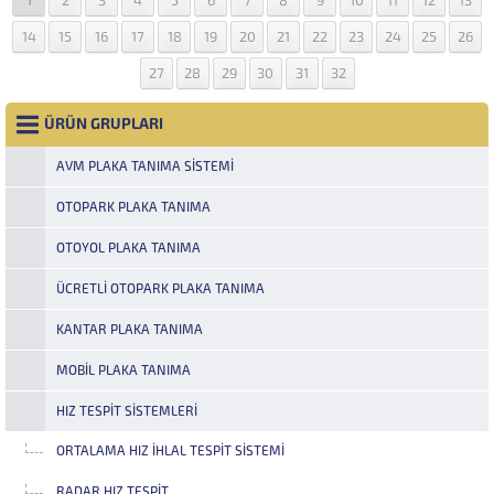
1
2
3
4
5
6
7
8
9
10
11
12
13
14
15
16
17
18
19
20
21
22
23
24
25
26
27
28
29
30
31
32
ÜRÜN GRUPLARI
AVM PLAKA TANIMA SISTEMI
OTOPARK PLAKA TANIMA
OTOYOL PLAKA TANIMA
ÜCRETLI OTOPARK PLAKA TANIMA
KANTAR PLAKA TANIMA
MOBIL PLAKA TANIMA
HIZ TESPIT SISTEMLERI
ORTALAMA HIZ İHLAL TESPIT SISTEMI
RADAR HIZ TESPIT